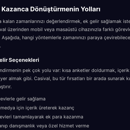
i Kazanca Dönüştürmenin Yolları
kalan zamanlarınızı değerlendirmek, ek gelir sağlamak istey
sival üzerinden mobil veya masaüstü cihazınızla farklı görevl
şağıda, hangi yöntemlerle zamanınızı paraya çevirebileceğ
.
Gelir Seçenekleri
endirmenin pek çok yolu var: kısa anketler doldurmak, içeri
yer almak gibi. Casival, bu tür fırsatları bir arada sunarak k
tırır.
evlerle gelir sağlama
medya için içerik üreterek kazanç
evleri tamamlayarak ek para kazanma
llanıp danışmanlık veya özel hizmet verme