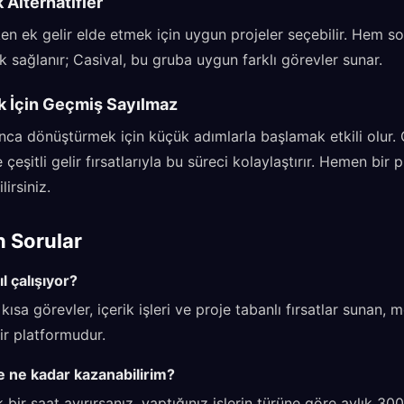
 Alternatifler
rken ek gelir elde etmek için uygun projeler seçebilir. Hem so
sağlanır; Casival, bu gruba uygun farklı görevler sunar.
k İçin Geçmiş Sayılmaz
ca dönüştürmek için küçük adımlarla başlamak etkili olur. C
 çeşitli gelir fırsatlarıyla bu süreci kolaylaştırır. Hemen bi
irsiniz.
n Sorular
l çalışıyor?
a kısa görevler, içerik işleri ve proje tabanlı fırsatlar sunan
lir platformudur.
e ne kadar kazanabilirim?
bir saat ayırırsanız, yaptığınız işlerin türüne göre aylık 3