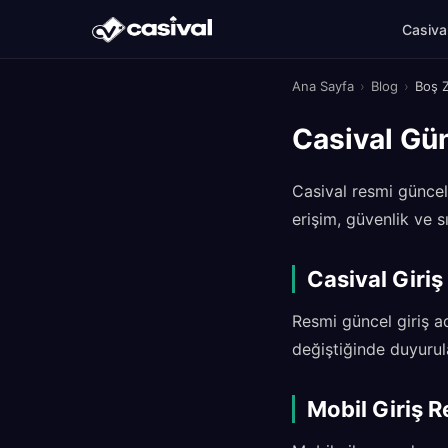
Casiva
Ana Sayfa
›
Blog
›
Boş Z
Casival Gün
Casival resmi güncel 
erişim, güvenlik ve s
Casival Giriş
Resmi güncel giriş ad
değiştiğinde duyurular
Mobil Giriş R