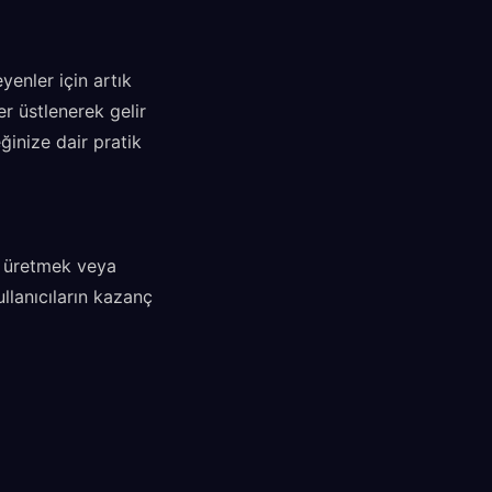
enler için artık
er üstlenerek gelir
inize dair pratik
k üretmek veya
ullanıcıların kazanç