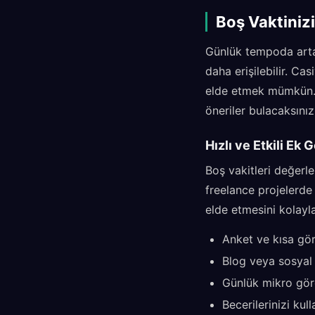
Boş Vaktiniz
Günlük tempoda arta 
daha erişilebilir. Ca
elde etmek mümkün. A
öneriler bulacaksınız
Hızlı ve Etkili Ek 
Boş vakitleri değerl
freelance projelerde 
elde etmesini kolaylaş
Anket ve kısa gör
Blog veya sosyal 
Günlük mikro gör
Becerilerinizi ku