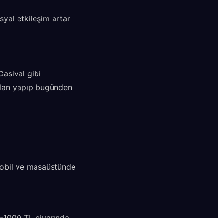
syal etkileşim artar
asival gibi
r plan yapıp bugünden
, mobil ve masaüstünde
00-1000 TL civarında