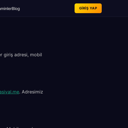
minler
Blog
GIRIŞ YAP
r giriş adresi, mobil
asival.me
. Adresimiz