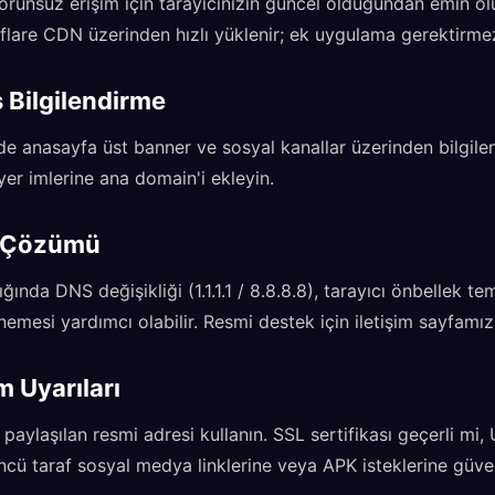
orunsuz erişim için tarayıcınızın güncel olduğundan emin o
lare CDN üzerinden hızlı yüklenir; ek uygulama gerektirme
 Bilgilendirme
de anasayfa üst banner ve sosyal kanallar üzerinden bilgilen
yer imlerine ana domain'i ekleyin.
u Çözümü
ğında DNS değişikliği (1.1.1.1 / 8.8.8.8), tarayıcı önbellek t
enemesi yardımcı olabilir. Resmi destek için iletişim sayfamı
m Uyarıları
paylaşılan resmi adresi kullanın. SSL sertifikası geçerli mi
ncü taraf sosyal medya linklerine veya APK isteklerine güv