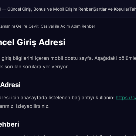
l — Güncel Giriş, Bonus ve Mobil Erişim Rehberi
Şartlar ve Koşullar
Tah
amanını Gelire Çevir: Casival ile Adım Adım Rehber
cel Giriş Adresi
giriş bilgilerini içeren mobil dostu sayfa. Aşağıdaki bölümle
ık sorulan sorulara yer veriyor.
 Adresi
resi için anasayfada listelenen bağlantıyı kullanın:
https://c
ımızı izleyebilirsiniz.
ehberi