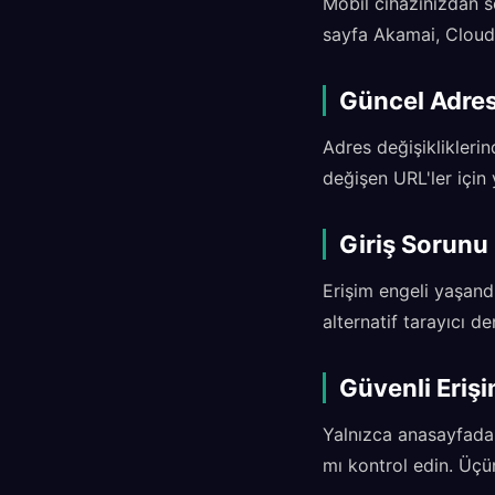
Mobil cihazınızdan s
sayfa Akamai, Cloudf
Güncel Adres
Adres değişikliklerin
değişen URL'ler için 
Giriş Sorun
Erişim engeli yaşandı
alternatif tarayıcı d
Güvenli Erişi
Yalnızca anasayfada 
mı kontrol edin. Üçü