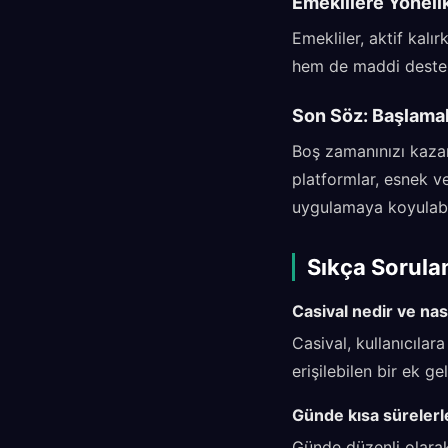
Emeklilere Yönelik
Emekliler, aktif kalı
hem de maddi destek 
Son Söz: Başlama
Boş zamanınızı kazan
platformlar, esnek ve
uygulamaya koyulabil
Sıkça Sorula
Casival nedir ve nası
Casival, kullanıcılar
erişilebilen bir ek ge
Günde kısa sürelerl
Günde düzenli olarak 