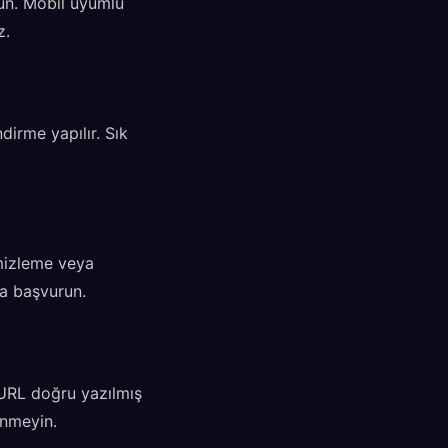
lun. Mobil uyumlu
z.
dirme yapılır. Sık
emizleme veya
za başvurun.
, URL doğru yazılmış
enmeyin.