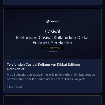
Telefondan Casival Kullanırken Dikkat Edilmesi
Gerekenler
Mobil cihazlardan casival.me erişimi için güvenlik, bağlantı ve
performans önerileri; adım adım kontrol listesi ve platf
7 May 2026