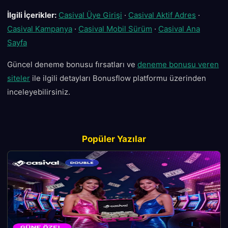
İlgili İçerikler:
Casival Üye Girişi
·
Casival Aktif Adres
·
Casival Kampanya
·
Casival Mobil Sürüm
·
Casival Ana
Sayfa
Güncel deneme bonusu fırsatları ve
deneme bonusu veren
siteler
ile ilgili detayları Bonusflow platformu üzerinden
inceleyebilirsiniz.
Popüler Yazılar