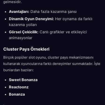
gelmesidir.
Avantajları:
Daha fazla kazanma şansı
Dinamik Oyun Deneyimi:
Her oynama da farklı
kazanma yolları
Görsel Çekicilik:
Canlı grafikler ve etkileyici
animasyonlar
Cluster Pays Örnekleri
Birçok popüler slot oyunu, cluster pays mekanizmasını
kullanarak oyuncularına farklı deneyimler sunmaktadır. İşte
bunlardan bazıları:
Sweet Bonanza
Reactoonz
Bonanza