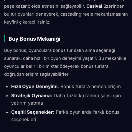
peşe kazanç elde etmesini sağlayabilir.
Casival
üzerinden
bu tür oyunları deneyerek, cascading reels mekanizmasının
keyfini çıkarabilirsiniz.
Buy Bonus Mekaniği
Buy bonus, oyunculara bonus tur satın alma seçeneği
sunarak, daha hızlı bir oyun deneyimi yaşatır. Bu mekanikle,
oyuncular belirli bir miktar ödeyerek bonus turlara
doğrudan erişim sağlayabilirler.
Hızlı Oyun Deneyimi:
Bonus turlara hemen erişim
Stratejik Oynama:
Daha fazla kazanma şansı için
yatırım yapma
Çeşitli Seçenekler:
Farklı oyunlarda farklı bonus
seçenekleri