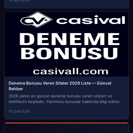
16 Şub 2026
Deneme Bonusu Veren Siteler 2026 Liste — Güncel
Rehber
2026 yılının en güncel deneme bonusu veren siteleri ve
tekliflerini keşfedin. Yatırımsız bonuslar hakkında bilgi edinin.
10 Şub 2026