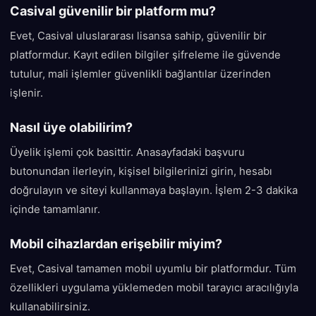
Casival güvenilir bir platform mu?
Evet, Casival uluslararası lisansa sahip, güvenilir bir
platformdur. Kayıt edilen bilgiler şifreleme ile güvende
tutulur, mali işlemler güvenlikli bağlantılar üzerinden
işlenir.
Nasıl üye olabilirim?
Üyelik işlemi çok basittir. Anasayfadaki başvuru
butonundan ilerleyin, kişisel bilgilerinizi girin, hesabı
doğrulayın ve siteyi kullanmaya başlayın. İşlem 2-3 dakika
içinde tamamlanır.
Mobil cihazlardan erişebilir miyim?
Evet, Casival tamamen mobil uyumlu bir platformdur. Tüm
özellikleri uygulama yüklemeden mobil tarayıcı aracılığıyla
kullanabilirsiniz.