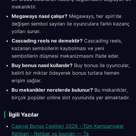
mekaniktir.
Megaways nasıl çalışır?
Megaways, her spin'de
değişen sembol sayıları ile oyunculara farklı kazanç
yolları sunar.
Cascading reels ne demektir?
Cascading reels,
kazanan sembollerin kaybolması ve yeni
sembollerin düşmesi mekanizmasını ifade eder.
Buy bonus nasıl kullanılır?
Buy bonus ile oyuncular,
belirli bir miktar ödeyerek bonus turlara hemen
erişim sağlar.
Bu mekanikler nerelerde bulunur?
Bu mekanikler,
birçok popüler online slot oyununda yer almaktadır.
İlgili Yazılar
Casival Bonus Çeşitleri 2026 - Tüm Kampanyalar
Rehberi - Rehber ve İpuçları — Ta