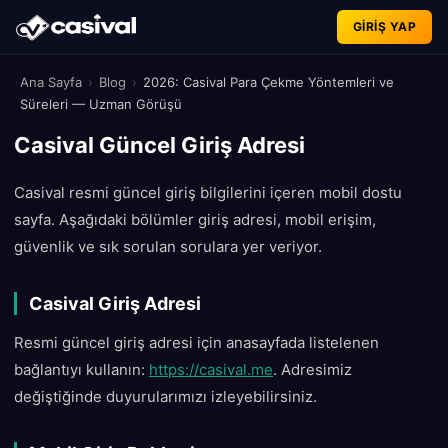
GIRIŞ YAP
Ana Sayfa
›
Blog
›
2026: Casival Para Çekme Yöntemleri ve
Süreleri — Uzman Görüşü
Casival Güncel Giriş Adresi
Casival resmi güncel giriş bilgilerini içeren mobil dostu
sayfa. Aşağıdaki bölümler giriş adresi, mobil erişim,
güvenlik ve sık sorulan sorulara yer veriyor.
Casival Giriş Adresi
Resmi güncel giriş adresi için anasayfada listelenen
bağlantıyı kullanın:
https://casival.me
. Adresimiz
değiştiğinde duyurularımızı izleyebilirsiniz.