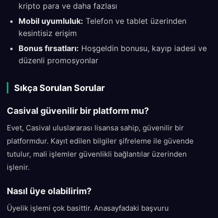
kripto para ve daha fazlası
Mobil uyumluluk:
Telefon ve tablet üzerinden
kesintisiz erişim
Bonus fırsatları:
Hoşgeldin bonusu, kayıp iadesi ve
düzenli promosyonlar
Sıkça Sorulan Sorular
Casival güvenilir bir platform mu?
Evet, Casival uluslararası lisansa sahip, güvenilir bir
platformdur. Kayıt edilen bilgiler şifreleme ile güvende
tutulur, mali işlemler güvenlikli bağlantılar üzerinden
işlenir.
Nasıl üye olabilirim?
Üyelik işlemi çok basittir. Anasayfadaki başvuru