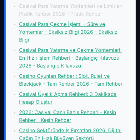
Casival Para Yatırma Yöntemleri ve Limitleri -
Pratik Rehber 2026 - Pratik Rehber
Casival Para Çekme İşlemi – Süre ve
Yöntemler - Eksiksiz Bilgi 2026 - Eksiksiz
Bilgi
Casival Para Yatırma ve Çekme Yöntemleri:
En Hızlı İşlem Rehberi - Başlangıç Kılavuzu
2026 - Başlangıç Kılavuzu
Casino Oyunları Rehberi: Slot, Rulet ve
Blackjack - Tam Rehber 2026 - Tam Rehber
Casival Üyelik Açma Rehberi: 3 Dakikada
Hesap Oluştur
2026: Casival Canlı Bahis Rehberi - Kesin
Rehber - Kesin Rehber
Casino Sektöründe İş Fırsatları 2026: Dijital
Çağın En Hızlı Büyüyen Sektörü