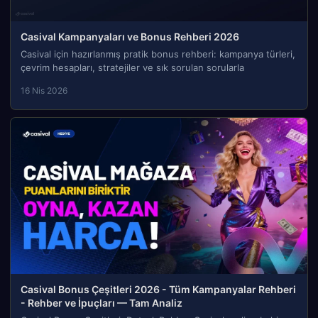
Casival Kampanyaları ve Bonus Rehberi 2026
Casival için hazırlanmış pratik bonus rehberi: kampanya türleri,
çevrim hesapları, stratejiler ve sık sorulan sorularla
16 Nis 2026
Casival Bonus Çeşitleri 2026 - Tüm Kampanyalar Rehberi
- Rehber ve İpuçları — Tam Analiz