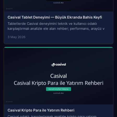
Casival Tablet Deneyimi — Büyük Ekranda Bahis Keyfi
Tabletlerde Casival deneyimini teknik ve kullanıcı odaklı
karşılaştırmalı analizle ele alan rehber; performans, arayüz v
3 May 2026
Casival Kripto Para ile Yatırım Rehberi
Casival odaklı, karşılaştırmalı analizle kripto para yatırım