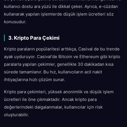
kullanıcı dostu ara yüzü ile dikkat çeker. Ayrıca, e-cüzdan
kullanarak yapılan işlemlerde düşük işlem ücretleri söz
konusudur.
3. Kripto Para Çekimi
Kripto paraların popülaritesi arttıkça, Casival de bu trende
ayak uyduruyor. Casival'de Bitcoin ve Ethereum gibi kripto
paralarla yapılan çekimler, genellikle 30 dakikadan kısa
sürede tamamlanır. Bu hız, kullanıcıların acil nakit
ihtiyaçlarına hızlı çözüm sunar.
Kripto para çekimleri, yüksek anonimlik ve düşük işlem
ücretleri ile öne çıkmaktadır. Ancak kripto para
değerlerindeki dalgalanmalar, kullanıcılar için risk
oluşturabilir.