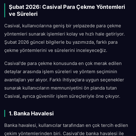
Şubat 2026: Casival Para Çekme Yöntemleri
ve Süreleri
Casival, kullanıcılarına geniş bir yelpazede para çekme
yöntemleri sunarak işlemleri kolay ve hızlı hale getiriyor.
Şubat 2026 güncel bilgilerle bu yazımızda, farklı para
çekme yöntemlerini ve sürelerini inceleyeceğiz.
Casival'de para çekme konusunda en çok merak edilen
detaylar arasında işlem süreleri ve yöntem seçiminin
avantajları yer alıyor. Farklı ihtiyaçlara uygun seçenekler
sunarak kullanıcıların memnuniyetini ön planda tutan
Casival, ayrıca güvenilir işlem süreçleriyle öne çıkıyor.
1. Banka Havalesi
Banka havalesi, kullanıcılar tarafından en çok tercih edilen
çekim yöntemlerinden biri. Casival'de banka havalesi ile