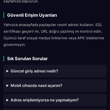
sayfamıza başvurun.
Güvenli Erişim Uyarıları
Yalnızca anasayfada paylaşılan resmi adresi kullanın. SSL
sertifikası geçerli mi, URL doğru yazılmış mı kontrol edin.
Üçüncü taraf sosyal medya linklerine veya APK isteklerine
güvenmeyin.
Sık Sorulan Sorular
Güncel giriş adresi nedir?
Mobil cihazda nasıl açarım?
Adres erişilemiyorsa ne yapmalıyım?