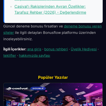
Casival'ı Rakiplerinden Ayıran Özellikler:
Tarafsız Rehber (2026) - Değerlendirme
Güncel deneme bonusu fırsatları ve
deneme bonusu veren
siteler
ile ilgili detayları Bonusflow platformu üzerinden
inceleyebilirsiniz.
İlgili İçerikler:
ana giriş
·
bonus rehberi
·
Üyelik Hediyesi
·
teklifler
·
hakkımızda sayfası
Popüler Yazılar