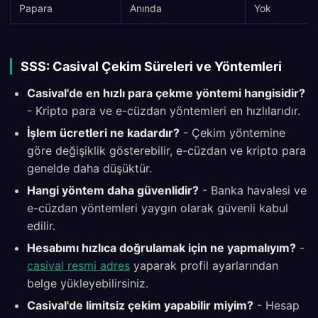
Papara
Anında
Yok
SSS: Casival Çekim Süreleri ve Yöntemleri
Casival'de en hızlı para çekme yöntemi hangisidir?
- Kripto para ve e-cüzdan yöntemleri en hızlılarıdır.
İşlem ücretleri ne kadardır?
- Çekim yöntemine
göre değişiklik gösterebilir, e-cüzdan ve kripto para
genelde daha düşüktür.
Hangi yöntem daha güvenlidir?
- Banka havalesi ve
e-cüzdan yöntemleri yaygın olarak güvenli kabul
edilir.
Hesabımı hızlıca doğrulamak için ne yapmalıyım?
-
casival resmi adres
yaparak profil ayarlarından
belge yükleyebilirsiniz.
Casival'de limitsiz çekim yapabilir miyim?
- Hesap