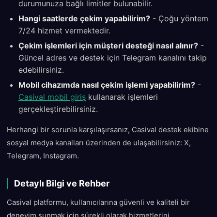
durumunuza bağlı limitler bulunabilir.
Hangi saatlerde çekim yapabilirim?
- Çoğu yöntem
7/24 hizmet vermektedir.
Çekim işlemleri için müşteri desteği nasıl alınır?
-
Güncel adres ve destek için Telegram kanalını takip
edebilirsiniz.
Mobil cihazımda nasıl çekim işlemi yapabilirim?
-
Casival mobil giriş
kullanarak işlemleri
gerçekleştirebilirsiniz.
Herhangi bir sorunla karşılaşırsanız, Casival destek ekibine
sosyal medya kanalları üzerinden de ulaşabilirsiniz: X,
Telegram, Instagram.
Detaylı Bilgi ve Rehber
Casival platformu, kullanıcılarına güvenli ve kaliteli bir
deneyim sunmak için sürekli olarak hizmetlerini