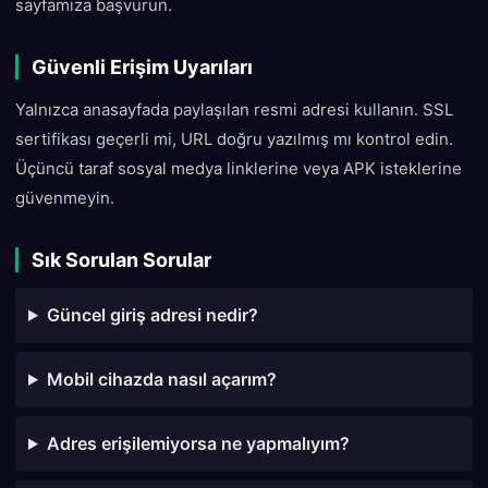
sayfamıza başvurun.
Güvenli Erişim Uyarıları
Yalnızca anasayfada paylaşılan resmi adresi kullanın. SSL
sertifikası geçerli mi, URL doğru yazılmış mı kontrol edin.
Üçüncü taraf sosyal medya linklerine veya APK isteklerine
güvenmeyin.
Sık Sorulan Sorular
Güncel giriş adresi nedir?
Mobil cihazda nasıl açarım?
Adres erişilemiyorsa ne yapmalıyım?