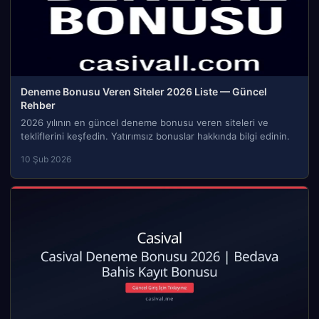
Deneme Bonusu Veren Siteler 2026 Liste — Güncel
Rehber
2026 yılının en güncel deneme bonusu veren siteleri ve
tekliflerini keşfedin. Yatırımsız bonuslar hakkında bilgi edinin.
10 Şub 2026