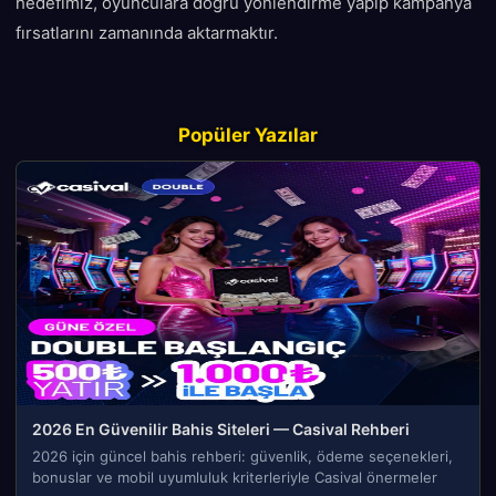
hedefimiz, oyunculara doğru yönlendirme yapıp kampanya
fırsatlarını zamanında aktarmaktır.
Popüler Yazılar
2026 En Güvenilir Bahis Siteleri — Casival Rehberi
2026 için güncel bahis rehberi: güvenlik, ödeme seçenekleri,
bonuslar ve mobil uyumluluk kriterleriyle Casival önermeler