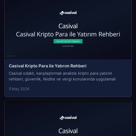
Casival Kripto Para ile Yatırım Rehberi
Casival odaklı, karşılaştırmalı analizle kripto para yatırım
rehberi; güvenlik, likidite ve vergi konularında uygulamalı
5 May 2026