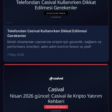
Telefondan Casival Kullanırken Dikkat Edilmesi
Gerekenler
Mobil cihazlardan casival.me erişimi için güvenlik, bağlantı ve
performans önerileri; adım adım kontrol listesi ve platf
7 May 2026