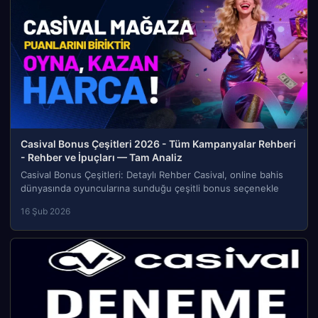
Casival Bonus Çeşitleri 2026 - Tüm Kampanyalar Rehberi
- Rehber ve İpuçları — Tam Analiz
Casival Bonus Çeşitleri: Detaylı Rehber Casival, online bahis
dünyasında oyuncularına sunduğu çeşitli bonus seçenekle
16 Şub 2026