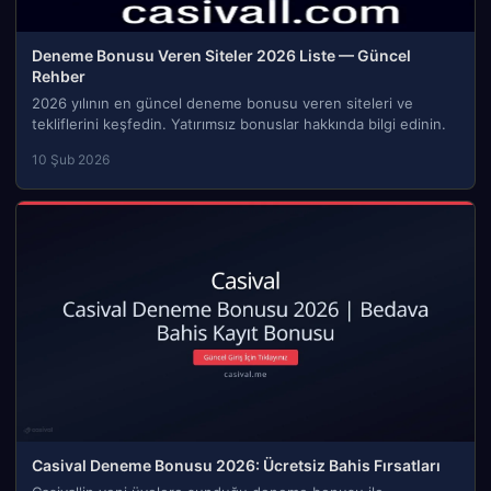
Deneme Bonusu Veren Siteler 2026 Liste — Güncel
Rehber
2026 yılının en güncel deneme bonusu veren siteleri ve
tekliflerini keşfedin. Yatırımsız bonuslar hakkında bilgi edinin.
10 Şub 2026
Casival Deneme Bonusu 2026: Ücretsiz Bahis Fırsatları