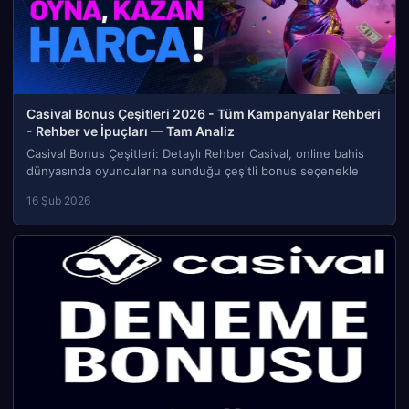
Casival Bonus Çeşitleri 2026 - Tüm Kampanyalar Rehberi
- Rehber ve İpuçları — Tam Analiz
Casival Bonus Çeşitleri: Detaylı Rehber Casival, online bahis
dünyasında oyuncularına sunduğu çeşitli bonus seçenekle
16 Şub 2026