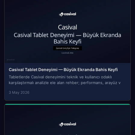
Casival Tablet Deneyimi — Büyük Ekranda Bahis Keyfi
Tabletlerde Casival deneyimini teknik ve kullanıcı odaklı
karşılaştırmalı analizle ele alan rehber; performans, arayüz v
3 May 2026