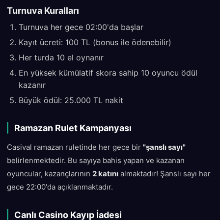
Turnuva Kuralları
Turnuva her gece 02:00'da başlar
Kayıt ücreti: 100 TL (bonus ile ödenebilir)
Her turda 10 el oynanır
En yüksek kümülatif skora sahip 10 oyuncu ödül
kazanır
Büyük ödül: 25.000 TL nakit
Ramazan Rulet Kampanyası
Casival ramazan ruletinde her gece bir
"şanslı sayı"
belirlenmektedir. Bu sayıya bahis yapan ve kazanan
oyuncular, kazançlarının
2 katını
almaktadır! Şanslı sayı her
gece 22:00'da açıklanmaktadır.
Canlı Casino Kayıp İadesi