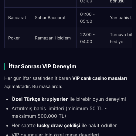
03:00
bonusu
01:00 -
Baccarat
Sahur Baccarat
Yan bahis b
05:00
22:00 -
Turnuva bilet
Poker
Ramazan Hold'em
04:00
hediye
İftar Sonrası VIP Deneyim
Her gün iftar saatinden itibaren
VIP canlı casino masaları
açılmaktadır. Bu masalarda:
Özel Türkçe krupiyerler
ile birebir oyun deneyimi
Artırılmış bahis limitleri (minimum 50 TL -
maksimum 500.000 TL)
Her saatte
lucky draw çekilişi
ile nakit ödüller
VIP oyuncular için özel masa davetleri