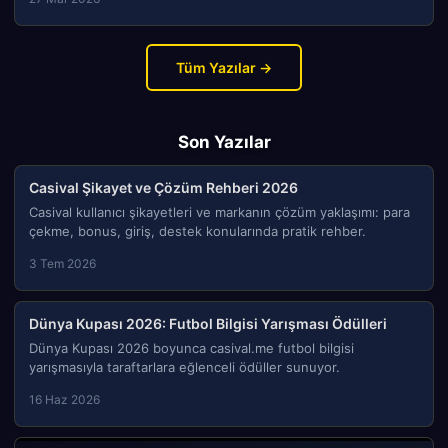
Tüm Yazılar →
Son Yazılar
Casival Şikayet ve Çözüm Rehberi 2026
Casival kullanıcı şikayetleri ve markanın çözüm yaklaşımı: para
çekme, bonus, giriş, destek konularında pratik rehber.
3 Tem 2026
Dünya Kupası 2026: Futbol Bilgisi Yarışması Ödülleri
Dünya Kupası 2026 boyunca casival.me futbol bilgisi
yarışmasıyla taraftarlara eğlenceli ödüller sunuyor.
16 Haz 2026