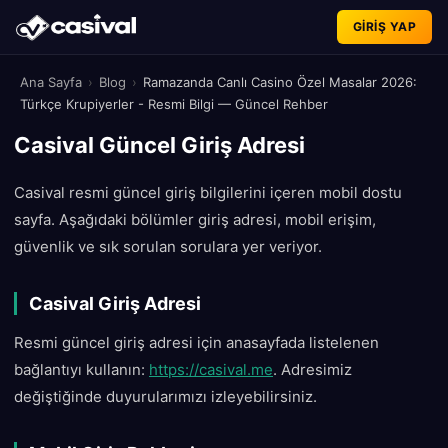
GIRIŞ YAP
Ana Sayfa
›
Blog
›
Ramazanda Canlı Casino Özel Masalar 2026:
Türkçe Krupiyerler - Resmi Bilgi — Güncel Rehber
Casival Güncel Giriş Adresi
Casival resmi güncel giriş bilgilerini içeren mobil dostu
sayfa. Aşağıdaki bölümler giriş adresi, mobil erişim,
güvenlik ve sık sorulan sorulara yer veriyor.
Casival Giriş Adresi
Resmi güncel giriş adresi için anasayfada listelenen
bağlantıyı kullanın:
https://casival.me
. Adresimiz
değiştiğinde duyurularımızı izleyebilirsiniz.