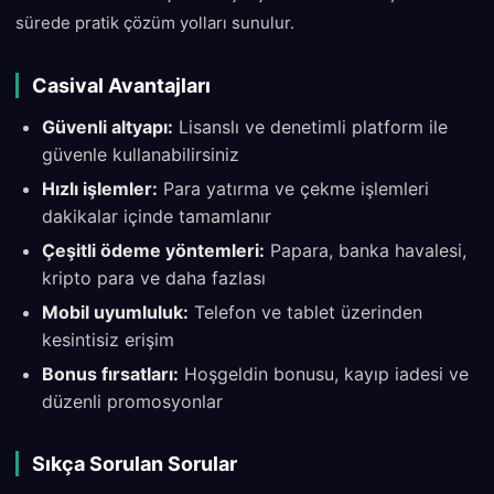
sürede pratik çözüm yolları sunulur.
Casival Avantajları
Güvenli altyapı:
Lisanslı ve denetimli platform ile
güvenle kullanabilirsiniz
Hızlı işlemler:
Para yatırma ve çekme işlemleri
dakikalar içinde tamamlanır
Çeşitli ödeme yöntemleri:
Papara, banka havalesi,
kripto para ve daha fazlası
Mobil uyumluluk:
Telefon ve tablet üzerinden
kesintisiz erişim
Bonus fırsatları:
Hoşgeldin bonusu, kayıp iadesi ve
düzenli promosyonlar
Sıkça Sorulan Sorular