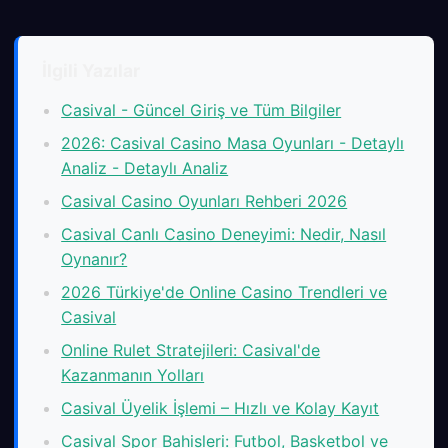
İlgili Yazılar
Casival - Güncel Giriş ve Tüm Bilgiler
2026: Casival Casino Masa Oyunları - Detaylı
Analiz - Detaylı Analiz
Casival Casino Oyunları Rehberi 2026
Casival Canlı Casino Deneyimi: Nedir, Nasıl
Oynanır?
2026 Türkiye'de Online Casino Trendleri ve
Casival
Online Rulet Stratejileri: Casival'de
Kazanmanın Yolları
Casival Üyelik İşlemi – Hızlı ve Kolay Kayıt
Casival Spor Bahisleri: Futbol, Basketbol ve