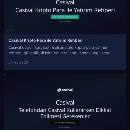
Casival Kripto Para ile Yatırım Rehberi
Casival odaklı, karşılaştırmalı analizle kripto para yatırım
rehberi; güvenlik, likidite ve vergi konularında uygulamalı
5 May 2026