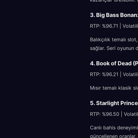
3. Big Bass Bonan
RTP: %96.71 | Volati
Balıkçılık temalı sl
sağlar. Seri oyunun 
4. Book of Dead (
RTP: %96.21 | Volati
Mısır temalı klasik 
5. Starlight Princ
RTP: %96.50 | Volati
Canlı bahis deneyimi
güncellenen oranlar, d