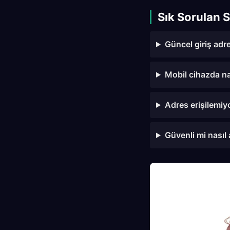
Sık Sorulan S
Güncel giriş adre
Mobil cihazda na
Adres erişilemi
Güvenli mi nasıl