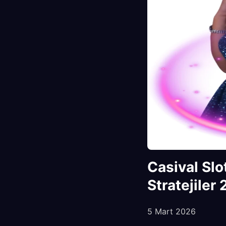
Casival Slo
Stratejile
5 Mart 2026