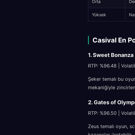
Orta
De
Yüksek
Na
Casival En Po
1. Sweet Bonanza 
RTP: %96.48 | Volati
Şeker temalı bu oyun
mekaniğiyle zincirle
2. Gates of Olymp
RTP: %96.50 | Volati
Zeus temalı oyun, sc
kazançlar üretebilir. 