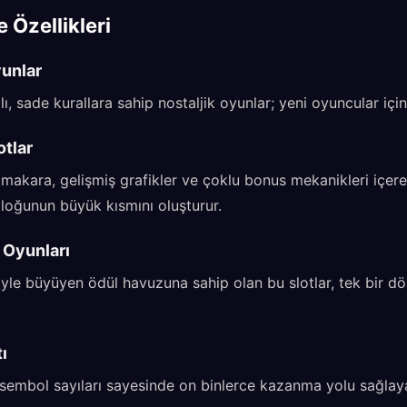
e Özellikleri
yunlar
ı, sade kurallara sahip nostaljik oyunlar; yeni oyuncular için
otlar
 makara, gelişmiş grafikler ve çoklu bonus mekanikleri içe
aloğunun büyük kısmını oluşturur.
 Oyunları
iyle büyüyen ödül havuzuna sahip olan bu slotlar, tek bir 
ı
sembol sayıları sayesinde on binlerce kazanma yolu sağlaya