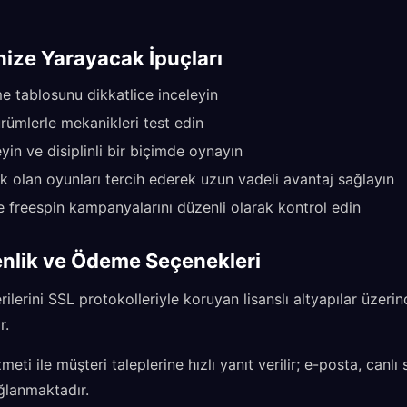
nize Yarayacak İpuçları
 tablosunu dikkatlice inceleyin
ümlerle mekanikleri test edin
leyin ve disiplinli bir biçimde oynayın
 olan oyunları tercih ederek uzun vadeli avantaj sağlayın
 freespin kampanyalarını düzenli olarak kontrol edin
nlik ve Ödeme Seçenekleri
rilerini SSL protokolleriyle koruyan lisanslı altyapılar üzerin
r.
meti ile müşteri taleplerine hızlı yanıt verilir; e-posta, can
ğlanmaktadır.