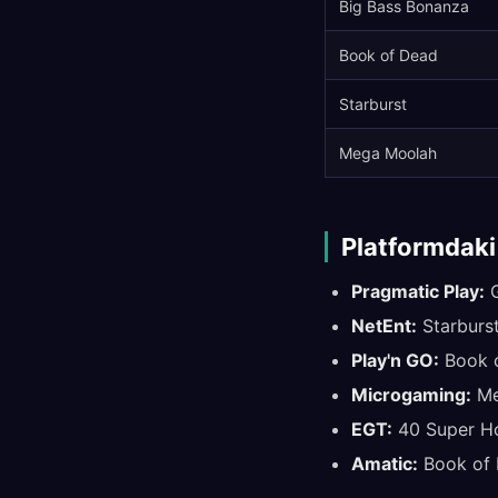
Big Bass Bonanza
Book of Dead
Starburst
Mega Moolah
Platformdaki
Pragmatic Play:
G
NetEnt:
Starburst
Play'n GO:
Book o
Microgaming:
Me
EGT:
40 Super Hot
Amatic:
Book of F