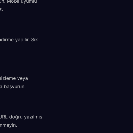
lun. Mobil uyumlu
z.
dirme yapılır. Sık
emizleme veya
za başvurun.
, URL doğru yazılmış
enmeyin.