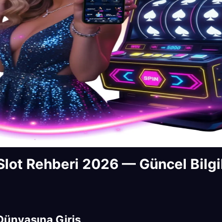
 Slot Rehberi 2026 — Güncel Bilgi
 Dünyasına Giriş