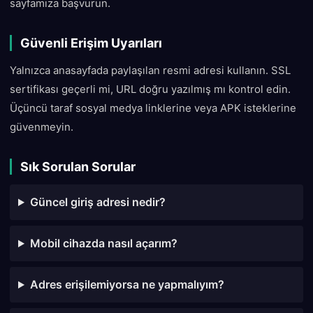
sayfamıza başvurun.
Güvenli Erişim Uyarıları
Yalnızca anasayfada paylaşılan resmi adresi kullanın. SSL
sertifikası geçerli mi, URL doğru yazılmış mı kontrol edin.
Üçüncü taraf sosyal medya linklerine veya APK isteklerine
güvenmeyin.
Sık Sorulan Sorular
Güncel giriş adresi nedir?
Mobil cihazda nasıl açarım?
Adres erişilemiyorsa ne yapmalıyım?