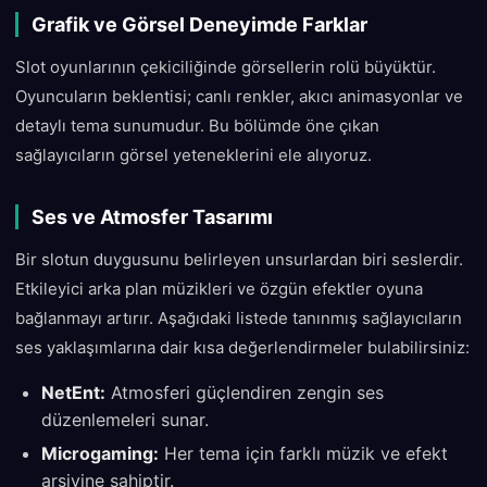
Grafik ve Görsel Deneyimde Farklar
Slot oyunlarının çekiciliğinde görsellerin rolü büyüktür.
Oyuncuların beklentisi; canlı renkler, akıcı animasyonlar ve
detaylı tema sunumudur. Bu bölümde öne çıkan
sağlayıcıların görsel yeteneklerini ele alıyoruz.
Ses ve Atmosfer Tasarımı
Bir slotun duygusunu belirleyen unsurlardan biri seslerdir.
Etkileyici arka plan müzikleri ve özgün efektler oyuna
bağlanmayı artırır. Aşağıdaki listede tanınmış sağlayıcıların
ses yaklaşımlarına dair kısa değerlendirmeler bulabilirsiniz:
NetEnt:
Atmosferi güçlendiren zengin ses
düzenlemeleri sunar.
Microgaming:
Her tema için farklı müzik ve efekt
arşivine sahiptir.