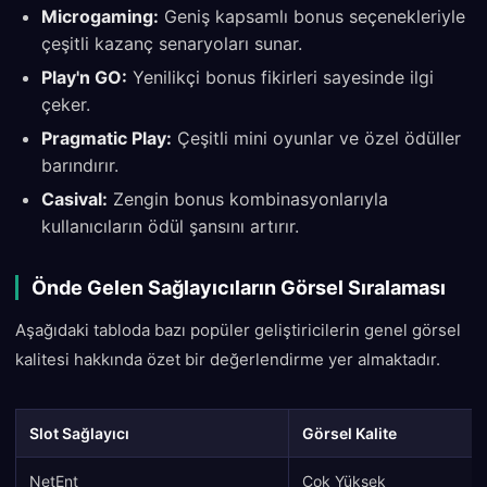
Microgaming:
Geniş kapsamlı bonus seçenekleriyle
çeşitli kazanç senaryoları sunar.
Play'n GO:
Yenilikçi bonus fikirleri sayesinde ilgi
çeker.
Pragmatic Play:
Çeşitli mini oyunlar ve özel ödüller
barındırır.
Casival:
Zengin bonus kombinasyonlarıyla
kullanıcıların ödül şansını artırır.
Önde Gelen Sağlayıcıların Görsel Sıralaması
Aşağıdaki tabloda bazı popüler geliştiricilerin genel görsel
kalitesi hakkında özet bir değerlendirme yer almaktadır.
Slot Sağlayıcı
Görsel Kalite
NetEnt
Çok Yüksek