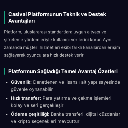
Casival Platformunun Teknik ve Destek
Avantajları
Platform, uluslararası standartlara uygun altyapı ve
şifreleme yöntemleriyle kullanıcı verilerini korur. Aynı
zamanda müşteri hizmetleri ekibi farklı kanallardan erişim
sağlayarak oyunculara hızlı destek verir.
Platformun Sağladığı Temel Avantaj Özetleri
Güvenlik:
Denetlenen ve lisanslı alt yapı sayesinde
güvenle oynanabilir
Hızlı transfer:
Para yatırma ve çekme işlemleri
kolay ve seri gerçekleşir
Ödeme çeşitliliği:
Banka transferi, dijital cüzdanlar
ve kripto seçenekleri mevcuttur