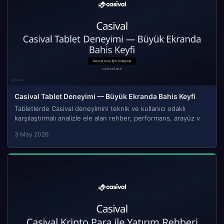
Casival Tablet Deneyimi — Büyük Ekranda Bahis Keyfi
Tabletlerde Casival deneyimini teknik ve kullanıcı odaklı
karşılaştırmalı analizle ele alan rehber; performans, arayüz v
3 May 2026