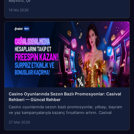
Başvuru, çe
16 Nis 2026
Casino Oyunlarında Sezon Bazlı Promosyonlar: Casival
Rehberi — Güncel Rehber
Casino oyunlarında sezon bazlı promosyonlar, yılbaşı, bayram
ve yaz kampanyalarıyla kazanç fırsatlarını artırın. Casival
27 Mar 2026