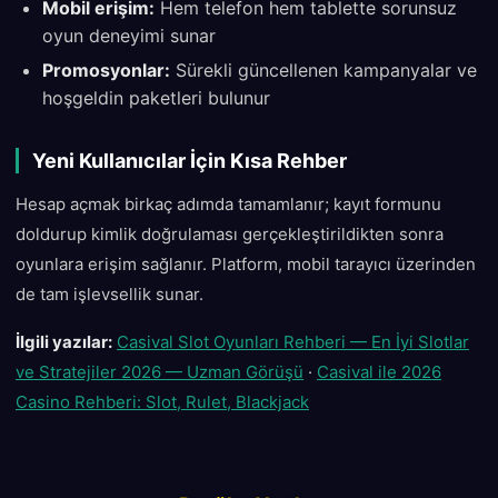
Mobil erişim:
Hem telefon hem tablette sorunsuz
oyun deneyimi sunar
Promosyonlar:
Sürekli güncellenen kampanyalar ve
hoşgeldin paketleri bulunur
Yeni Kullanıcılar İçin Kısa Rehber
Hesap açmak birkaç adımda tamamlanır; kayıt formunu
doldurup kimlik doğrulaması gerçekleştirildikten sonra
oyunlara erişim sağlanır. Platform, mobil tarayıcı üzerinden
de tam işlevsellik sunar.
İlgili yazılar:
Casival Slot Oyunları Rehberi — En İyi Slotlar
ve Stratejiler 2026 — Uzman Görüşü
·
Casival ile 2026
Casino Rehberi: Slot, Rulet, Blackjack