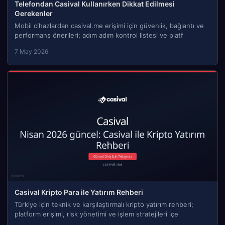
Telefondan Casival Kullanırken Dikkat Edilmesi
Gerekenler
Mobil cihazlardan casival.me erişimi için güvenlik, bağlantı ve
performans önerileri; adım adım kontrol listesi ve platf
7 May 2026
Casival Kripto Para ile Yatırım Rehberi
Türkiye için teknik ve karşılaştırmalı kripto yatırım rehberi;
platform erişimi, risk yönetimi ve işlem stratejileri içe