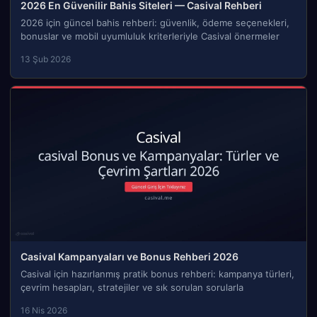
2026 En Güvenilir Bahis Siteleri — Casival Rehberi
2026 için güncel bahis rehberi: güvenlik, ödeme seçenekleri,
bonuslar ve mobil uyumluluk kriterleriyle Casival önermeler
13 Şub 2026
Casival Kampanyaları ve Bonus Rehberi 2026
Casival için hazırlanmış pratik bonus rehberi: kampanya türleri,
çevrim hesapları, stratejiler ve sık sorulan sorularla
16 Nis 2026