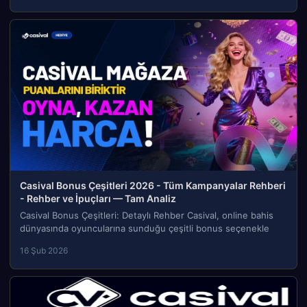
Casival Bonus Çeşitleri 2026 - Tüm Kampanyalar Rehberi
- Rehber ve İpuçları — Tam Analiz
Casival Bonus Çeşitleri: Detaylı Rehber Casival, online bahis
dünyasında oyuncularına sunduğu çeşitli bonus seçenekle
16 Şub 2026