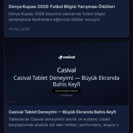
Dünya Kupası 2026: Futbol Bilgisi Yarışması Ödülleri
Dünya Kupası 2026 boyunca casival.me futbol bilgisi
yarışmasıyla taraftarlara eğlenceli ödüller sunuyor.
16 Haz 2026
Casival Tablet Deneyimi — Büyük Ekranda Bahis Keyfi
Tabletlerde Casival deneyimini teknik ve kullanıcı odaklı
karşılaştırmalı analizle ele alan rehber; performans, arayüz v