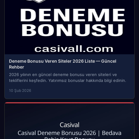
Deneme Bonusu Veren Siteler 2026 Liste — Güncel
Rehber
2026 yılının en güncel deneme bonusu veren siteleri ve
tekliflerini keşfedin. Yatırımsız bonuslar hakkında bilgi edinin.
10 Şub 2026