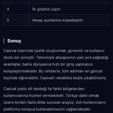
4
İlk girişinizi yapın
5
Hesap ayarlarınızı kişiselleştirin
Sonuç
Casival üzerinde üyelik oluşturmak, güvenilir ve kullanıcı
dostu bir süreçtir. Teknolojik altyapısının yanı sıra sağladığı
avantajlar, bahis dünyasına hızlı bir giriş yapmanızı
kolaylaştırmaktadır. Bu rehberle, tüm adımları en güncel
biçimde öğrenebilir, Casival'i rahatlıkla keşfe çıkabilirsiniz.
Casival çoklu dil desteği ile farklı bölgelerden
kullanıcılarına hizmet vermektedir. Türkçe dahil olmak
üzere birden fazla dilde sunulan arayüz, tüm kullanıcıların
platformu kolayca kullanabilmesini sağlamaktadır.