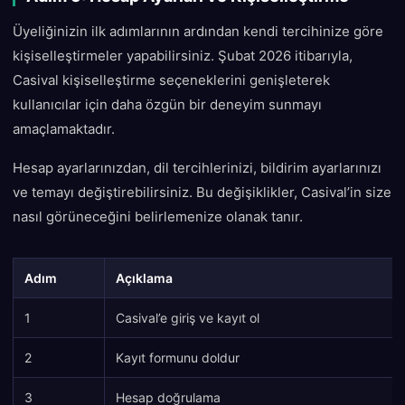
Üyeliğinizin ilk adımlarının ardından kendi tercihinize göre
kişiselleştirmeler yapabilirsiniz. Şubat 2026 itibarıyla,
Casival kişiselleştirme seçeneklerini genişleterek
kullanıcılar için daha özgün bir deneyim sunmayı
amaçlamaktadır.
Hesap ayarlarınızdan, dil tercihlerinizi, bildirim ayarlarınızı
ve temayı değiştirebilirsiniz. Bu değişiklikler, Casival’in size
nasıl görüneceğini belirlemenize olanak tanır.
Adım
Açıklama
1
Casival’e giriş ve kayıt ol
2
Kayıt formunu doldur
3
Hesap doğrulama