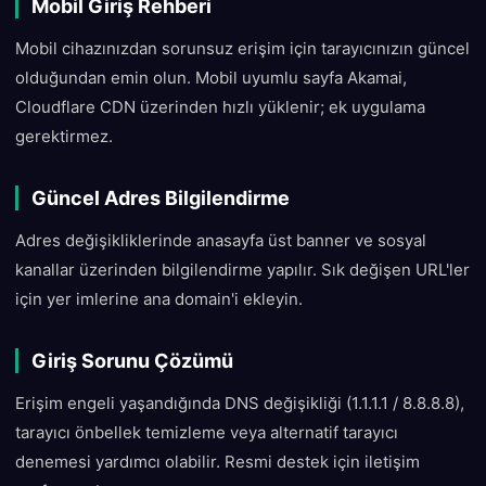
Mobil Giriş Rehberi
Mobil cihazınızdan sorunsuz erişim için tarayıcınızın güncel
olduğundan emin olun. Mobil uyumlu sayfa Akamai,
Cloudflare CDN üzerinden hızlı yüklenir; ek uygulama
gerektirmez.
Güncel Adres Bilgilendirme
Adres değişikliklerinde anasayfa üst banner ve sosyal
kanallar üzerinden bilgilendirme yapılır. Sık değişen URL'ler
için yer imlerine ana domain'i ekleyin.
Giriş Sorunu Çözümü
Erişim engeli yaşandığında DNS değişikliği (1.1.1.1 / 8.8.8.8),
tarayıcı önbellek temizleme veya alternatif tarayıcı
denemesi yardımcı olabilir. Resmi destek için iletişim