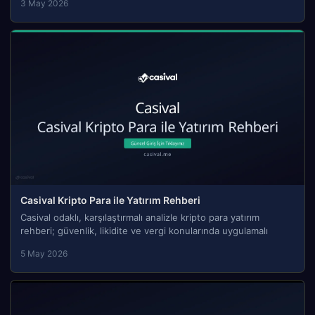
3 May 2026
Casival Kripto Para ile Yatırım Rehberi
Casival odaklı, karşılaştırmalı analizle kripto para yatırım
rehberi; güvenlik, likidite ve vergi konularında uygulamalı
5 May 2026