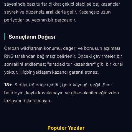
sayesinde bazı turlar dikkat çekici olabilse de, kazançlar
seyrek ve düzensiz aralıklarla gelir. Kazançsız uzun
periyotlar bu yapının bir parçasıdır.
Sonuçların Doğası
Çarpan wild'larının konumu, değeri ve bonusun açılması
RNG tarafından bağımsız belirlenir. Önceki çevirmeler bir
sonrakini etkilemez; "sıradaki tur kazandırır" gibi bir kural
yoktur. Hiçbir yaklaşım kazancı garanti etmez.
18+.
Slotlar eğlence içindir, gelir kaynağı değil. Sınır
belirleyin, kaybı kovalamayın ve göze alabileceğinizden
fazlasını riske atmayın.
Popüler Yazılar