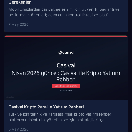
Gerekenler
Mobil cihazlardan casival.me erişimi için güvenlik, bağlantı ve
performans önerileri; adım adım kontrol listesi ve platf
7 May 2026
Casival Kripto Para ile Yatırım Rehberi
Türkiye için teknik ve karşılaştırmalı kripto yatırım rehberi;
platform erişimi, risk yönetimi ve işlem stratejileri içe
5 May 2026