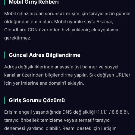
Mobil Giriş Rehberi
Mobil cihazınızdan sorunsuz erişim için tarayıcınızın güncel
olduğundan emin olun. Mobil uyumlu sayfa Akamai,
Cloudflare CDN üzerinden hızlı yüklenir; ek uygulama
gerektirmez.
Güncel Adres Bilgilendirme
Adres değişikliklerinde anasayfa üst banner ve sosyal
kanallar üzerinden bilgilendirme yapılır. Sık değişen URL'ler
için yer imlerine ana domain'i ekleyin.
Giriş Sorunu Çözümü
Erişim engeli yaşandığında DNS değişikliği (1.1.1.1 / 8.8.8.8),
tarayıcı önbellek temizleme veya alternatif tarayıcı
denemesi yardımcı olabilir. Resmi destek için iletişim