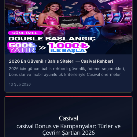
2026 En Güvenilir Bahis Siteleri — Casival Rehberi
2026 için güncel bahis rehberi: güvenlik, ödeme seçenekleri,
bonuslar ve mobil uyumluluk kriterleriyle Casival önermeler
13 Şub 2026