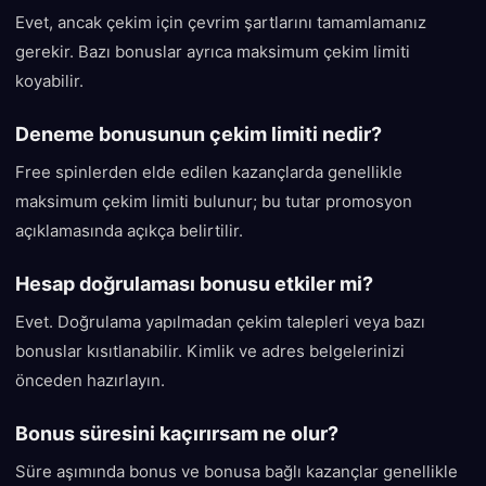
Evet, ancak çekim için çevrim şartlarını tamamlamanız
gerekir. Bazı bonuslar ayrıca maksimum çekim limiti
koyabilir.
Deneme bonusunun çekim limiti nedir?
Free spinlerden elde edilen kazançlarda genellikle
maksimum çekim limiti bulunur; bu tutar promosyon
açıklamasında açıkça belirtilir.
Hesap doğrulaması bonusu etkiler mi?
Evet. Doğrulama yapılmadan çekim talepleri veya bazı
bonuslar kısıtlanabilir. Kimlik ve adres belgelerinizi
önceden hazırlayın.
Bonus süresini kaçırırsam ne olur?
Süre aşımında bonus ve bonusa bağlı kazançlar genellikle