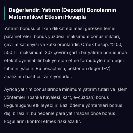
Değerlendir: Yatırım (Deposit) Bonolarının
Matematiksel Etkisini Hesapla
Yatırım bonusu alırken dikkat edilmesi gereken temel
parametreler: bonus yüzdesi, maksimum bonus miktarı,
çevrim kat sayısı ve katkı oranlarıdır. Örnek hesap: %100,
500 TL maksimum, 20x çevrim şartlı bir yatırım bonusunda
efektif oynanabilir bakiye elde etme formülüyle net değer
tahmini yapılır. Bu hesaplama, beklenen değer (EV)
analizinin basit bir versiyonudur.
Ayrıca yatırım bonuslarında minimum yatırım tutarı ve işlem
yöntemleri (banka havalesi, kart, e-cüzdan) bonus
uygunluğunu etkileyebilir. Bazı ödeme yöntemleri bonus
dışı bırakılır; bu nedenle para yatırmadan önce bonus
koşullarını kontrol etmek riski azaltır.