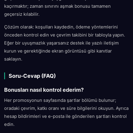
kaçırmaktır; zaman sınırını aşmak bonusu tamamen
geçersiz kılabilir.
Çözüm olarak: koşulları kaydedin, ödeme yöntemlerini
önceden kontrol edin ve çevrim takibini bir tabloyla yapın.
Eğer bir uyuşmazlık yaşarsanız destek ile yazılı iletişim
kurun ve gerektiğinde ekran görüntüsü gibi kanıtlar
saklayın.
Soru-Cevap (FAQ)
Bonusları nasıl kontrol ederim?
Her promosyonun sayfasında şartlar bölümü bulunur;
oradaki çevrim, katkı oranı ve süre bilgilerini okuyun. Ayrıca
hesap bildirimleri ve e-posta ile gönderilen şartları kontrol
edin.