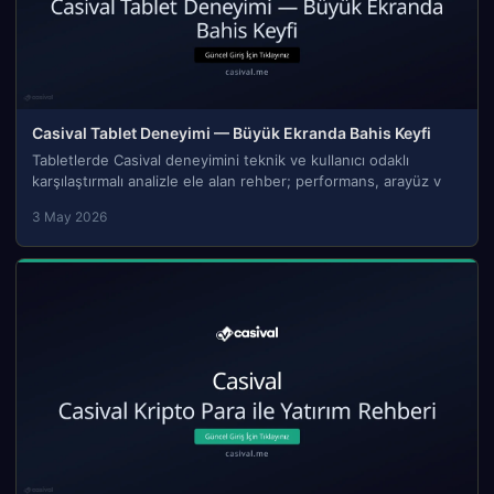
Casival Tablet Deneyimi — Büyük Ekranda Bahis Keyfi
Tabletlerde Casival deneyimini teknik ve kullanıcı odaklı
karşılaştırmalı analizle ele alan rehber; performans, arayüz v
3 May 2026