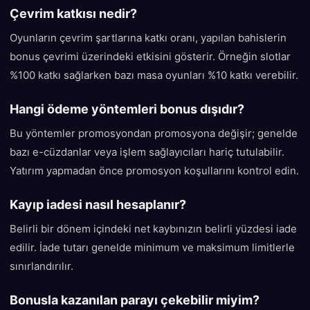
Çevrim katkısı nedir?
Oyunların çevrim şartlarına katkı oranı, yapılan bahislerin
bonus çevrimi üzerindeki etkisini gösterir. Örneğin slotlar
%100 katkı sağlarken bazı masa oyunları %10 katkı verebilir.
Hangi ödeme yöntemleri bonus dışıdır?
Bu yöntemler promosyondan promosyona değişir; genelde
bazı e-cüzdanlar veya işlem sağlayıcıları hariç tutulabilir.
Yatırım yapmadan önce promosyon koşullarını kontrol edin.
Kayıp iadesi nasıl hesaplanır?
Belirli bir dönem içindeki net kaybınızın belirli yüzdesi iade
edilir. İade tutarı genelde minimum ve maksimum limitlerle
sınırlandırılır.
Bonusla kazanılan parayı çekebilir miyim?