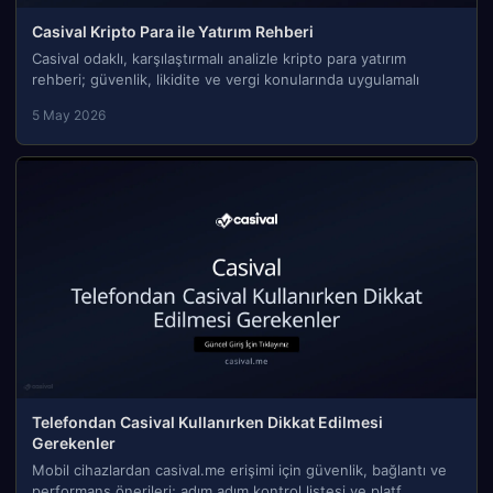
Casival Kripto Para ile Yatırım Rehberi
Casival odaklı, karşılaştırmalı analizle kripto para yatırım
rehberi; güvenlik, likidite ve vergi konularında uygulamalı
5 May 2026
Telefondan Casival Kullanırken Dikkat Edilmesi
Gerekenler
Mobil cihazlardan casival.me erişimi için güvenlik, bağlantı ve
performans önerileri; adım adım kontrol listesi ve platf