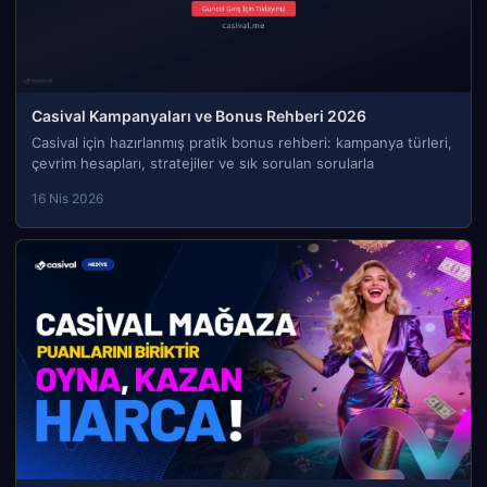
Casival Kampanyaları ve Bonus Rehberi 2026
Casival için hazırlanmış pratik bonus rehberi: kampanya türleri,
çevrim hesapları, stratejiler ve sık sorulan sorularla
16 Nis 2026