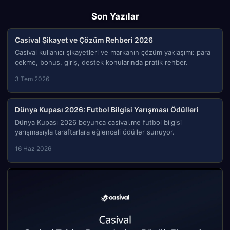
Son Yazılar
Casival Şikayet ve Çözüm Rehberi 2026
Casival kullanıcı şikayetleri ve markanın çözüm yaklaşımı: para
çekme, bonus, giriş, destek konularında pratik rehber.
3 Tem 2026
Dünya Kupası 2026: Futbol Bilgisi Yarışması Ödülleri
Dünya Kupası 2026 boyunca casival.me futbol bilgisi
yarışmasıyla taraftarlara eğlenceli ödüller sunuyor.
16 Haz 2026