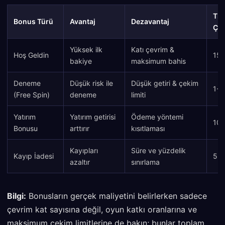
Tip
Bonus Türü
Avantaj
Dezavantaj
Çe
Yüksek ilk
Katı çevrim &
Hoş Geldin
15-
bakiye
maksimum bahis
Deneme
Düşük risk ile
Düşük getiri & çekim
1-1
(Free Spin)
deneme
limiti
Yatırım
Yatırım getirisi
Ödeme yöntemi
10-
Bonusu
arttırır
kısıtlaması
Kayıpları
Süre ve yüzdelik
Kayıp İadesi
5-2
azaltır
sınırlama
Bilgi:
Bonusların gerçek maliyetini belirlerken sadece
çevrim kat sayısına değil, oyun katkı oranlarına ve
maksimum çekim limitlerine de bakın; bunlar toplam