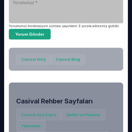
Yorumunuz moderasyon sonrası yayınlanır. E-posta adresiniz gizlidir.
Yorum Gönder
Casival
Giriş
Casival
Blog
Casival
Rehber Sayfaları
Casival
Ana Sayfa
Şartlar ve Koşullar
Tahminler