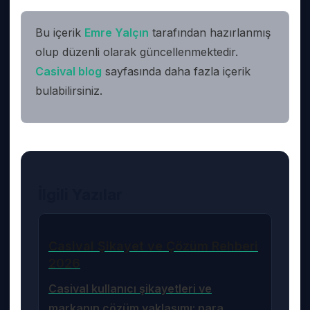
Bu içerik
Emre Yalçın
tarafından
hazırlanmış
olup düzenli olarak güncellenmektedir.
Casival
blog
sayfasında daha fazla içerik
bulabilirsiniz.
İlgili Yazılar
Casival Şikayet ve Çözüm Rehberi
2026
Casival kullanıcı şikayetleri ve
markanın çözüm yaklaşımı: para