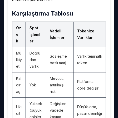
Karşılaştırma Tablosu
Öz
Spot
Vadeli
Tokenize
elli
İşleml
İşlemler
Varlıklar
k
er
Mü
Doğru
Sözleşme
Varlık teminatlı
lkiy
dan
bazlı marj
token
et
varlık
Kal
Mevcut,
Platforma
dır
Yok
artırılmış
göre değişir
aç
risk
Yüksek
Değişken,
Liki
Düşük-orta,
(büyük
vadede
dit
pazar derinliği
coinler
kayma