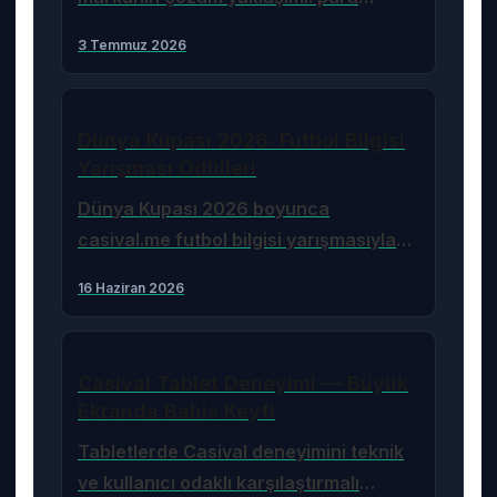
çekme, bonus, giriş, destek
3 Temmuz 2026
konularında pratik rehber.
Dünya Kupası 2026: Futbol Bilgisi
Yarışması Ödülleri
Dünya Kupası 2026 boyunca
casival.me futbol bilgisi yarışmasıyla
taraftarlara eğlenceli ödüller sunuyor.
16 Haziran 2026
Casival Tablet Deneyimi — Büyük
Ekranda Bahis Keyfi
Tabletlerde Casival deneyimini teknik
ve kullanıcı odaklı karşılaştırmalı