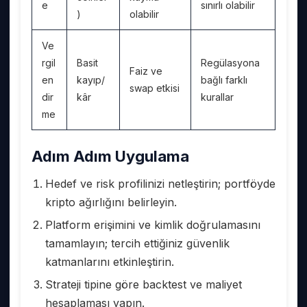
e
sınırlı olabilir
)
olabilir
Ve
rgil
Basit
Regülasyona
Faiz ve
en
kayıp/
bağlı farklı
swap etkisi
dir
kâr
kurallar
me
Adım Adım Uygulama
Hedef ve risk profilinizi netleştirin; portföyde
kripto ağırlığını belirleyin.
Platform erişimini ve kimlik doğrulamasını
tamamlayın; tercih ettiğiniz güvenlik
katmanlarını etkinleştirin.
Strateji tipine göre backtest ve maliyet
hesaplaması yapın.