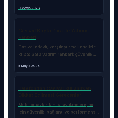
analizle ele alan rehber; performans,
3 Mayıs 2026
arayüz ve erişim çözümleri sunar.
Casival Kripto Para ile Yatırım
Rehberi
Casival odaklı, karşılaştırmalı analizle
kripto para yatırım rehberi; güvenlik,
likidite ve vergi konularında uygulamalı
5 Mayıs 2026
öneriler içerir.
Telefondan Casival Kullanırken
Dikkat Edilmesi Gerekenler
Mobil cihazlardan casival.me erişimi
için güvenlik, bağlantı ve performans