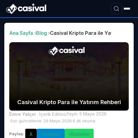
Ana Sayfa
Blog
Casival Kripto Para ile Yatırım Rehbe
Casival Kripto Para ile Yatırım Rehberi
Casival Kripto Para ile Yatırı
Yayın:
5 Mayıs 2026
Emre Yalçın
·
İçerik Editörü
Son güncelleme:
29 Mayıs 2026
6
dk okuma
Paylaş:
X
Telegram
WhatsApp