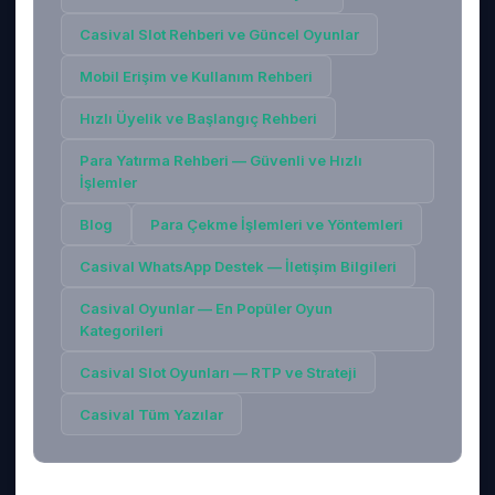
Casival Slot Rehberi ve Güncel Oyunlar
Mobil Erişim ve Kullanım Rehberi
Hızlı Üyelik ve Başlangıç Rehberi
Para Yatırma Rehberi — Güvenli ve Hızlı
İşlemler
Blog
Para Çekme İşlemleri ve Yöntemleri
Casival WhatsApp Destek — İletişim Bilgileri
Casival Oyunlar — En Popüler Oyun
Kategorileri
Casival Slot Oyunları — RTP ve Strateji
Casival
Tüm Yazılar