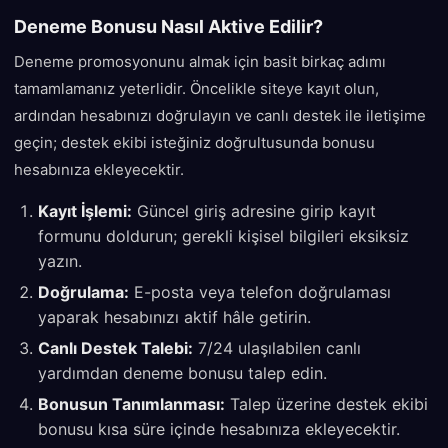
Deneme Bonusu Nasıl Aktive Edilir?
Deneme promosyonunu almak için basit birkaç adımı
tamamlamanız yeterlidir. Öncelikle siteye kayıt olun,
ardından hesabınızı doğrulayın ve canlı destek ile iletişime
geçin; destek ekibi isteğiniz doğrultusunda bonusu
hesabınıza ekleyecektir.
Kayıt İşlemi:
Güncel giriş adresine girip kayıt
formunu doldurun; gerekli kişisel bilgileri eksiksiz
yazın.
Doğrulama:
E-posta veya telefon doğrulaması
yaparak hesabınızı aktif hâle getirin.
Canlı Destek Talebi:
7/24 ulaşılabilen canlı
yardımdan deneme bonusu talep edin.
Bonusun Tanımlanması:
Talep üzerine destek ekibi
bonusu kısa süre içinde hesabınıza ekleyecektir.