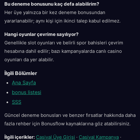
Bu deneme bonusunu kaç defa alabilirim?
Her üye yalnızca bir kez deneme bonusundan
yararlanabilir; aynı kişi için ikinci talep kabul edilmez.
Hangi oyunlar çevrime sayılıyor?
Genellikle slot oyunları ve belirli spor bahisleri çevrim
hesabına dahil edilir; bazı kampanyalarda canlı casino
oyunları da yer alabilir.
İlgili Bölümler
Ana Sayfa
bonus listesi
SSS
Güncel deneme bonusları ve benzer fırsatlar hakkında daha
fazla rehber için Bonusflow kaynaklarına göz atabilirsiniz.
İlgili içerikler:
Casival Üye Girişi
·
Casival Kampanya
·