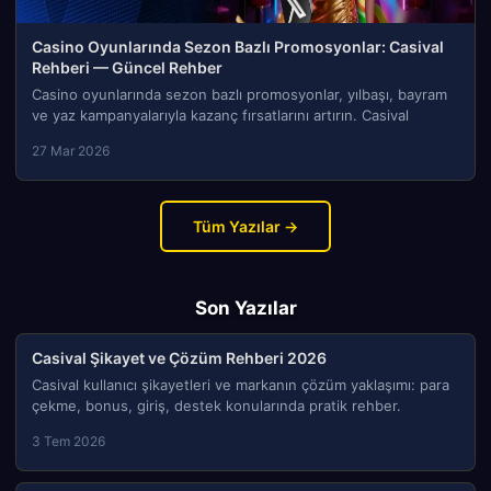
Casino Oyunlarında Sezon Bazlı Promosyonlar: Casival
Rehberi — Güncel Rehber
Casino oyunlarında sezon bazlı promosyonlar, yılbaşı, bayram
ve yaz kampanyalarıyla kazanç fırsatlarını artırın. Casival
27 Mar 2026
Tüm Yazılar →
Son Yazılar
Casival Şikayet ve Çözüm Rehberi 2026
Casival kullanıcı şikayetleri ve markanın çözüm yaklaşımı: para
çekme, bonus, giriş, destek konularında pratik rehber.
3 Tem 2026