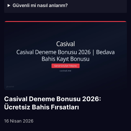
Güvenli mi nasıl anlarım?
Casival Deneme Bonusu 2026:
Ücretsiz Bahis Fırsatları
16 Nisan 2026