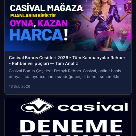
Casival Bonus Çeşitleri 2026 - Tüm Kampanyalar Rehberi
- Rehber ve İpuçları — Tam Analiz
Casival Bonus Çeşitleri: Detaylı Rehber Casival, online bahis
dünyasında oyuncularına sunduğu çeşitli bonus seçenekle
16 Şub 2026