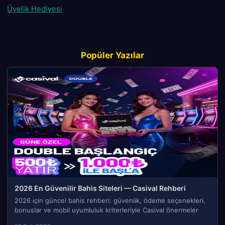
Üyelik Hediyesi
Popüler Yazılar
2026 En Güvenilir Bahis Siteleri — Casival Rehberi
2026 için güncel bahis rehberi: güvenlik, ödeme seçenekleri,
bonuslar ve mobil uyumluluk kriterleriyle Casival önermeler