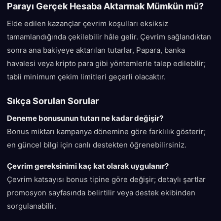
Parayı Gerçek Hesaba Aktarmak Mümkün mü?
Elde edilen kazançlar çevrim koşulları eksiksiz
tamamlandığında çekilebilir hâle gelir. Çevrim sağlandıktan
sonra ana bakiyeye aktarılan tutarlar, Papara, banka
havalesi veya kripto para gibi yöntemlerle talep edilebilir;
tabii minimum çekim limitleri geçerli olacaktır.
Sıkça Sorulan Sorular
Deneme bonusunun tutarı ne kadar değişir?
Bonus miktarı kampanya dönemine göre farklılık gösterir;
en güncel bilgi için canlı destekten öğrenebilirsiniz.
Çevrim gereksinimi kaç kat olarak uygulanır?
Çevrim katsayısı bonus tipine göre değişir; detaylı şartlar
promosyon sayfasında belirtilir veya destek ekibinden
sorgulanabilir.