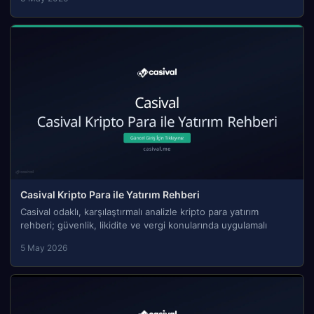
Casival Kripto Para ile Yatırım Rehberi
Casival odaklı, karşılaştırmalı analizle kripto para yatırım
rehberi; güvenlik, likidite ve vergi konularında uygulamalı
5 May 2026