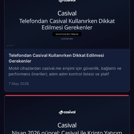
Telefondan Casival Kullanırken Dikkat Edilmesi
Gerekenler
Mobil cihazlardan casival.me erişimi için güvenlik, bağlantı ve
performans önerileri; adım adım kontrol listesi ve platf
7 May 2026