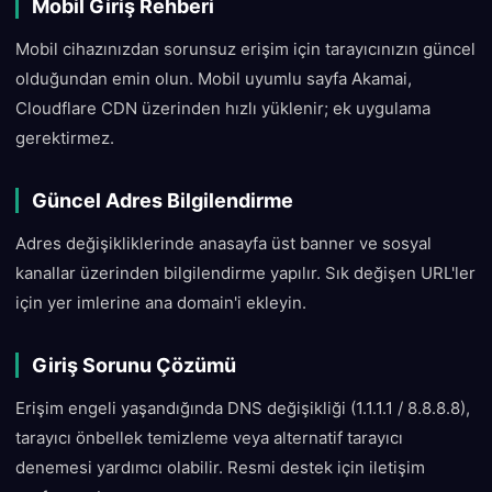
Mobil Giriş Rehberi
Mobil cihazınızdan sorunsuz erişim için tarayıcınızın güncel
olduğundan emin olun. Mobil uyumlu sayfa Akamai,
Cloudflare CDN üzerinden hızlı yüklenir; ek uygulama
gerektirmez.
Güncel Adres Bilgilendirme
Adres değişikliklerinde anasayfa üst banner ve sosyal
kanallar üzerinden bilgilendirme yapılır. Sık değişen URL'ler
için yer imlerine ana domain'i ekleyin.
Giriş Sorunu Çözümü
Erişim engeli yaşandığında DNS değişikliği (1.1.1.1 / 8.8.8.8),
tarayıcı önbellek temizleme veya alternatif tarayıcı
denemesi yardımcı olabilir. Resmi destek için iletişim