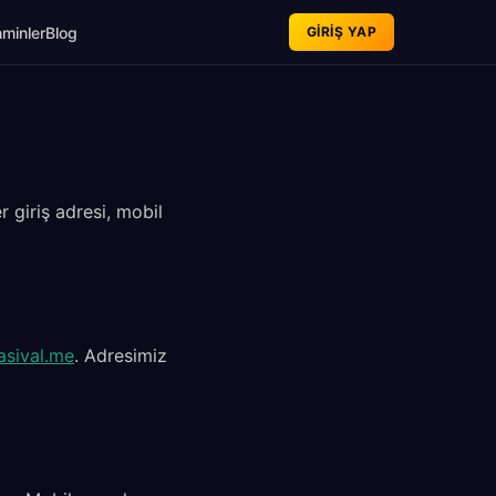
minler
Blog
GIRIŞ YAP
r giriş adresi, mobil
asival.me
. Adresimiz