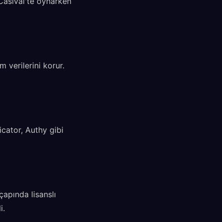
 Casival'te oynarken
m verilerini korur.
icator, Authy gibi
apında lisanslı
i.