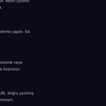
lun. Mobil uyumlu
z.
dirme yapılır. Sık
emizleme veya
za başvurun.
, URL doğru yazılmış
enmeyin.