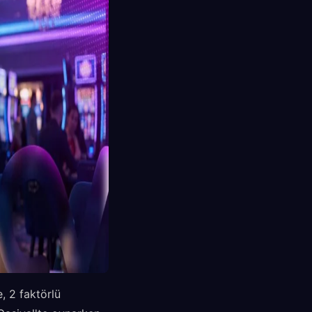
, 2 faktörlü