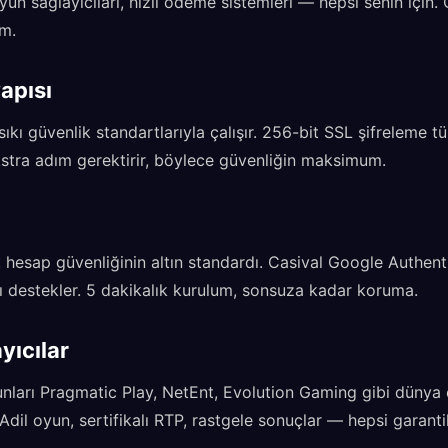
yun sağlayıcıları, hızlı ödeme sistemleri — hepsi senin için.
am.
apısı
ıkı güvenlik standartlarıyla çalışır. 256-bit SSL şifreleme tü
tra adım gerektirir, böylece güvenliğin maksimum.
, hesap güvenliğinin altın standardı. Casival Google Authent
 destekler. 5 dakikalık kurulum, sonsuza kadar koruma.
yıcılar
unları Pragmatic Play, NetEnt, Evolution Gaming gibi dünya ç
. Adil oyun, sertifikalı RTP, rastgele sonuçlar — hepsi garantil