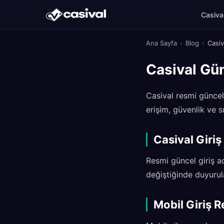
Casiva
Ana Sayfa
›
Blog
›
Casiv
Casival Gün
Casival resmi güncel 
erişim, güvenlik ve s
Casival Giriş
Resmi güncel giriş ad
değiştiğinde duyurular
Mobil Giriş R