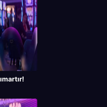
ımartır!