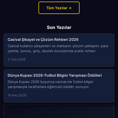
Tüm Yazılar →
Son Yazılar
Casival Şikayet ve Çözüm Rehberi 2026
Casival kullanıcı şikayetleri ve markanın çözüm yaklaşımı: para
çekme, bonus, giriş, destek konularında pratik rehber.
3 Tem 2026
Dünya Kupası 2026: Futbol Bilgisi Yarışması Ödülleri
Dünya Kupası 2026 boyunca casival.me futbol bilgisi
yarışmasıyla taraftarlara eğlenceli ödüller sunuyor.
16 Haz 2026