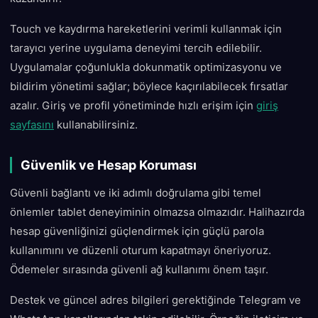
Touch ve kaydırma hareketlerini verimli kullanmak için
tarayıcı yerine uygulama deneyimi tercih edilebilir.
Uygulamalar çoğunlukla dokunmatik optimizasyonu ve
bildirim yönetimi sağlar; böylece kaçırılabilecek fırsatlar
azalır. Giriş ve profil yönetiminde hızlı erişim için
giriş
sayfasını
kullanabilirsiniz.
Güvenlik ve Hesap Koruması
Güvenli bağlantı ve iki adımlı doğrulama gibi temel
önlemler tablet deneyiminin olmazsa olmazıdır. Halihazırda
hesap güvenliğinizi güçlendirmek için güçlü parola
kullanımını ve düzenli oturum kapatmayı öneriyoruz.
Ödemeler sırasında güvenli ağ kullanımı önem taşır.
Destek ve güncel adres bilgileri gerektiğinde Telegram ve