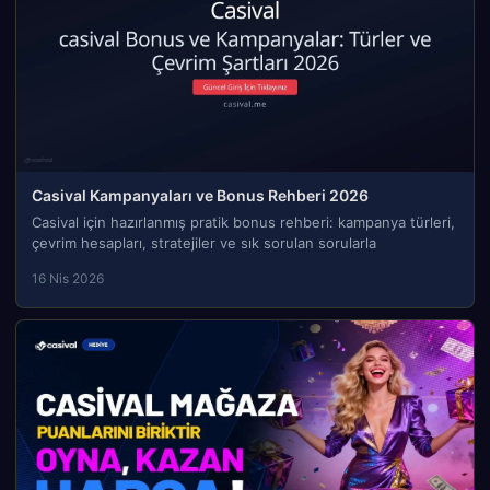
Casival Kampanyaları ve Bonus Rehberi 2026
Casival için hazırlanmış pratik bonus rehberi: kampanya türleri,
çevrim hesapları, stratejiler ve sık sorulan sorularla
16 Nis 2026