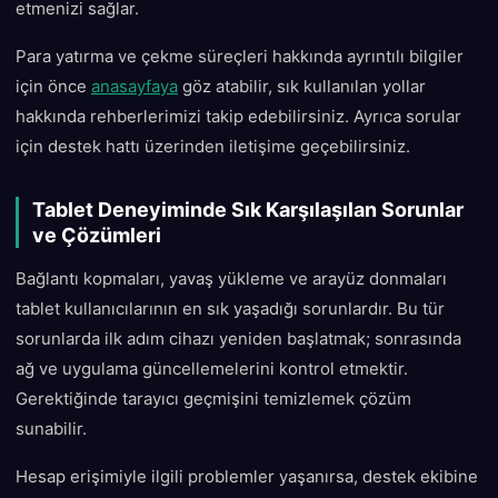
etmenizi sağlar.
Para yatırma ve çekme süreçleri hakkında ayrıntılı bilgiler
için önce
anasayfaya
göz atabilir, sık kullanılan yollar
hakkında rehberlerimizi takip edebilirsiniz. Ayrıca sorular
için destek hattı üzerinden iletişime geçebilirsiniz.
Tablet Deneyiminde Sık Karşılaşılan Sorunlar
ve Çözümleri
Bağlantı kopmaları, yavaş yükleme ve arayüz donmaları
tablet kullanıcılarının en sık yaşadığı sorunlardır. Bu tür
sorunlarda ilk adım cihazı yeniden başlatmak; sonrasında
ağ ve uygulama güncellemelerini kontrol etmektir.
Gerektiğinde tarayıcı geçmişini temizlemek çözüm
sunabilir.
Hesap erişimiyle ilgili problemler yaşanırsa, destek ekibine