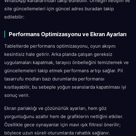
WhatsApp kanallarından takip edilebilir. Örneğin iletişim ve
site güncellemeleri için güncel adres buradan takip
edilebilir:
Performans Optimizasyonu ve Ekran Ayarları
Tabletlerde performans optimizasyonu, oyun akışını
kesintisiz hale getirir. Arka planda çalışan gereksiz
uygulamaları kapatmak, tarayıcı önbelleğini temizlemek ve
güncellemeleri takip etmek performans artışı sağlar. Pil
tasarrufu modları bazı durumlarda performansı
kısıtlayabilir, bu sebeple yoğun seanslarda kapatılması iyi
sonuç verir.
Ekran parlaklığı ve çözünürlük ayarları, hem göz
yorgunluğunu azaltır hem de grafiklerin netliğini etkiler.
Özellikle gece oynayanlar için mavi ışık filtresi önerilir;
böylece uzun süreli oturumlarda rahatlık sağlanır.