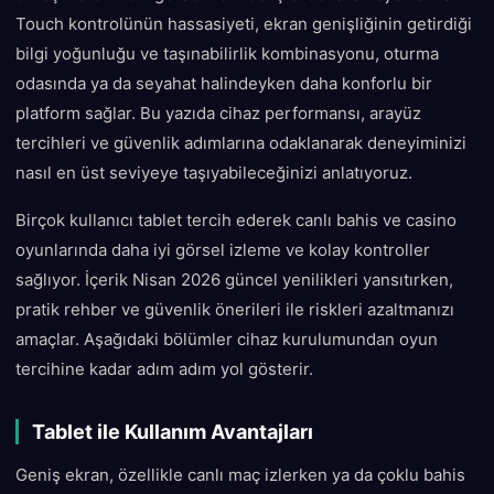
Touch kontrolünün hassasiyeti, ekran genişliğinin getirdiği
bilgi yoğunluğu ve taşınabilirlik kombinasyonu, oturma
odasında ya da seyahat halindeyken daha konforlu bir
platform sağlar. Bu yazıda cihaz performansı, arayüz
tercihleri ve güvenlik adımlarına odaklanarak deneyiminizi
nasıl en üst seviyeye taşıyabileceğinizi anlatıyoruz.
Birçok kullanıcı tablet tercih ederek canlı bahis ve casino
oyunlarında daha iyi görsel izleme ve kolay kontroller
sağlıyor. İçerik Nisan 2026 güncel yenilikleri yansıtırken,
pratik rehber ve güvenlik önerileri ile riskleri azaltmanızı
amaçlar. Aşağıdaki bölümler cihaz kurulumundan oyun
tercihine kadar adım adım yol gösterir.
Tablet ile Kullanım Avantajları
Geniş ekran, özellikle canlı maç izlerken ya da çoklu bahis