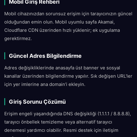
Mobil Giriş Rehberi
Mobil cihazınızdan sorunsuz erişim için tarayıcınızın güncel
olduğundan emin olun. Mobil uyumlu sayfa Akamai,
Cloudflare CDN üzerinden hızlı yüklenir; ek uygulama
gerektirmez.
Güncel Adres Bilgilendirme
Adres değişikliklerinde anasayfa üst banner ve sosyal
kanallar üzerinden bilgilendirme yapılır. Sık değişen URL'ler
için yer imlerine ana domain'i ekleyin.
Giriş Sorunu Çözümü
Erişim engeli yaşandığında DNS değişikliği (1.1.1.1 / 8.8.8.8),
tarayıcı önbellek temizleme veya alternatif tarayıcı
denemesi yardımcı olabilir. Resmi destek için iletişim