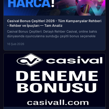
Casival Bonus Çeşitleri 2026 - Tüm Kampanyalar Rehberi
- Rehber ve İpuçları — Tam Analiz
Casival Bonus Çeşitleri: Detaylı Rehber Casival, online bahis
dünyasında oyuncularına sunduğu çeşitli bonus seçenekle
16 Şub 2026