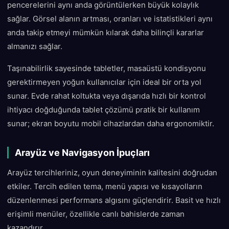
pencerelerini aynı anda görüntülerken büyük kolaylık
sağlar. Görsel alanın artması, oranları ve istatistikleri aynı
anda takip etmeyi mümkün kılarak daha bilinçli kararlar
almanızı sağlar.
Taşınabilirlik sayesinde tabletler, masaüstü kondisyonu
gerektirmeyen yoğun kullanıcılar için ideal bir orta yol
sunar. Evde rahat koltukta veya dışarıda hızlı bir kontrol
ihtiyacı doğduğunda tablet çözümü pratik bir kullanım
sunar; ekran boyutu mobil cihazlardan daha ergonomiktir.
Arayüz ve Navigasyon İpuçları
Arayüz tercihleriniz, oyun deneyiminin kalitesini doğrudan
etkiler. Tercih edilen tema, menü yapısı ve kısayolların
düzenlenmesi performans algısını güçlendirir. Basit ve hızlı
erişimli menüler, özellikle canlı bahislerde zaman
kazandırır.