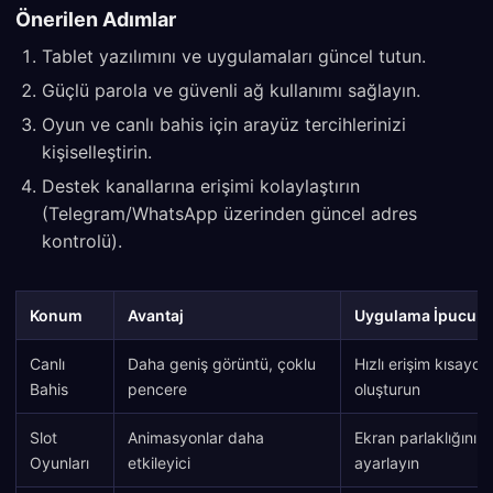
Önerilen Adımlar
Tablet yazılımını ve uygulamaları güncel tutun.
Güçlü parola ve güvenli ağ kullanımı sağlayın.
Oyun ve canlı bahis için arayüz tercihlerinizi
kişiselleştirin.
Destek kanallarına erişimi kolaylaştırın
(Telegram/WhatsApp üzerinden güncel adres
kontrolü).
Konum
Avantaj
Uygulama İpucu
Canlı
Daha geniş görüntü, çoklu
Hızlı erişim kısayolla
Bahis
pencere
oluşturun
Slot
Animasyonlar daha
Ekran parlaklığını
Oyunları
etkileyici
ayarlayın