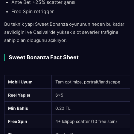
Ante Bet +25% scatter şansı
Free Spin retrigger
Bu teknik yapı Sweet Bonanza oyununun neden bu kadar
sevildiğini ve Casival"de yüksek slot severler trafiğine
sahip olan olduğunu açıklıyor.
Sweet Bonanza Fact Sheet
Mobil Uyum
Tam optimize, portrait/landscape
Reel Yapısı
6x5
Min Bahis
0.20 TL
Free Spin
4+ lolipop scatter (10 free spin)