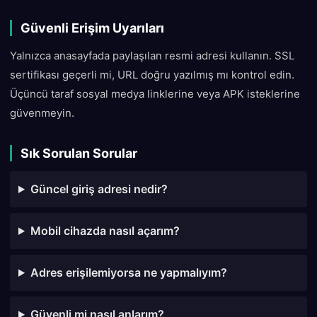
Güvenli Erişim Uyarıları
Yalnızca anasayfada paylaşılan resmi adresi kullanın. SSL
sertifikası geçerli mi, URL doğru yazılmış mı kontrol edin.
Üçüncü taraf sosyal medya linklerine veya APK isteklerine
güvenmeyin.
Sık Sorulan Sorular
Güncel giriş adresi nedir?
Mobil cihazda nasıl açarım?
Adres erişilemiyorsa ne yapmalıyım?
Güvenli mi nasıl anlarım?