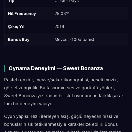
Tip
Cluster Pays
Hit Frequency
25.03%
Çıkış Yılı
2019
Bonus Buy
Mevcut (100x bahis)
Oynama Deneyimi — Sweet Bonanza
Pastel renkler, meyve/şeker ikonografisi, neşeli müzik,
görsel zenginlik. Bu tasarımın ses ve görüntü yönleri,
Sweet Bonanza’yı sıradan bir slot oyunundan farklılaşarak
tam bir deneyim yapıyor.
Oyun yapısı: Hızlı ilerleyen akış, güçlü heyecan hissi ve
bonusların sık tetiklenmesiyle karakterize edilir. Bonus