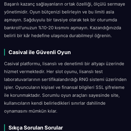
Başarılı kazanç sağlayanların ortak özelliği, ölçülü sermaye
yönetimidir. Oyun bütçenizi belirleyin ve bu limiti asla
aşmayın. Sağduyulu bir tavsiye olarak tek bir oturumda
bankroll'unuzun %10-20 kısmını aşmayın. Kazandığınızda
belirli bir kâr hedefine ulaşınca durabilmeyi öğrenin.
Casival ile Güvenli Oyun
Casival platformu, lisanslı ve denetimli bir altyapı üzerinde
hizmet vermektedir. Her slot oyunu, lisanslı test
laboratuvarlarının sertifikalandırdığı RNG sistemi üzerinden
işler. Oyuncuların kişisel ve finansal bilgileri SSL şifreleme
ile korunmaktadır. Sorumlu oyun araçları sayesinde site,
kullanıcıların kendi belirledikleri sınırlar dahilinde
oynamasını mümkün kılar.
Sıkça Sorulan Sorular