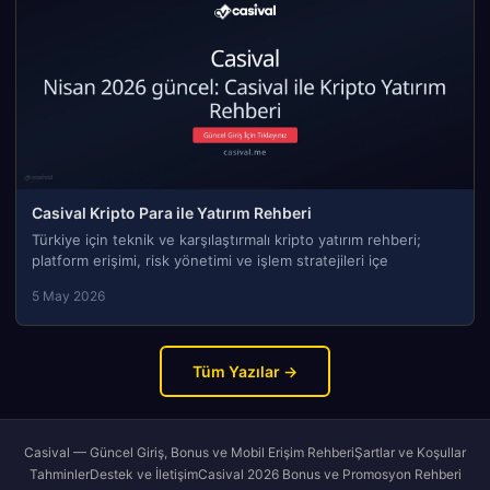
Casival Kripto Para ile Yatırım Rehberi
Türkiye için teknik ve karşılaştırmalı kripto yatırım rehberi;
platform erişimi, risk yönetimi ve işlem stratejileri içe
5 May 2026
Tüm Yazılar →
Casival — Güncel Giriş, Bonus ve Mobil Erişim Rehberi
Şartlar ve Koşullar
Tahminler
Destek ve İletişim
Casival 2026 Bonus ve Promosyon Rehberi