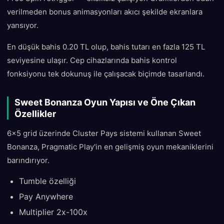
verilmeden bonus animasyonları akıcı şekilde ekranlara
yansıyor.
En düşük bahis 0.20 TL olup, bahis tutarı en fazla 125 TL
seviyesine ulaşır. Cep cihazlarında bahis kontrol
fonksiyonu tek dokunuş ile çalışacak biçimde tasarlandı.
Sweet Bonanza Oyun Yapısı ve Öne Çıkan
Özellikler
6x5 grid üzerinde Cluster Pays sistemi kullanan Sweet
Bonanza, Pragmatic Play'in en gelişmiş oyun mekaniklerini
barındırıyor.
Tumble özelliği
Pay Anywhere
Multiplier 2x-100x