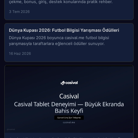
çekme, bonus, giriş, destek konularında pratik rehber.
3 Tem 2026
Dünya Kupası 2026: Futbol Bilgisi Yarışması Ödülleri
Dünya Kupası 2026 boyunca casival.me futbol bilgisi
yarışmasıyla taraftarlara eğlenceli ödüller sunuyor.
16 Haz 2026