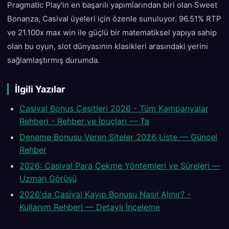
Pragmatic Play'in en başarılı yapımlarından biri olan Sweet
Bonanza, Casival üyeleri için özenle sunuluyor. 96.51% RTP
ve 21.100x max win ile güçlü bir matematiksel yapıya sahip
olan bu oyun, slot dünyasının klasikleri arasındaki yerini
sağlamlaştırmış durumda.
İlgili Yazılar
Casival Bonus Çeşitleri 2026 - Tüm Kampanyalar
Rehberi - Rehber ve İpuçları — Ta
Deneme Bonusu Veren Siteler 2026 Liste — Güncel
Rehber
2026: Casival Para Çekme Yöntemleri ve Süreleri —
Uzman Görüşü
2026'da Casival Kayıp Bonusu Nasıl Alınır? -
Kullanım Rehberi — Detaylı İnceleme