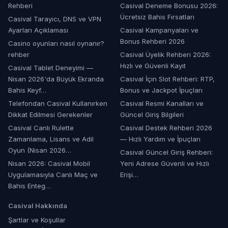
Rehberi
Casival Deneme Bonusu 2026:
Ücretsiz Bahis Fırsatları
Casival Tarayıcı, DNS ve VPN
Ayarları Açıklaması
Casival Kampanyaları ve
Bonus Rehberi 2026
Casino oyunları nasıl oynanır?
rehber
Casival Üyelik Rehberi 2026:
Hızlı ve Güvenli Kayıt
Casival Tablet Deneyimi —
Nisan 2026'da Büyük Ekranda
Casival İçin Slot Rehberi: RTP,
Bahis Keyf…
Bonus ve Jackpot İpuçları
Telefondan Casival Kullanırken
Casival Resmi Kanalları ve
Dikkat Edilmesi Gerekenler
Güncel Giriş Bilgileri
Casival Canlı Rulette
Casival Destek Rehberi 2026
Zamanlama, Lisans ve Adil
— Hızlı Yardım ve İpuçları
Oyun (Nisan 2026…
Casival Güncel Giriş Rehberi:
Nisan 2026: Casival Mobil
Yeni Adrese Güvenli ve Hızlı
Uygulamasıyla Canlı Maç ve
Erişi…
Bahis Enteg…
Casival
Hakkında
Şartlar ve Koşullar