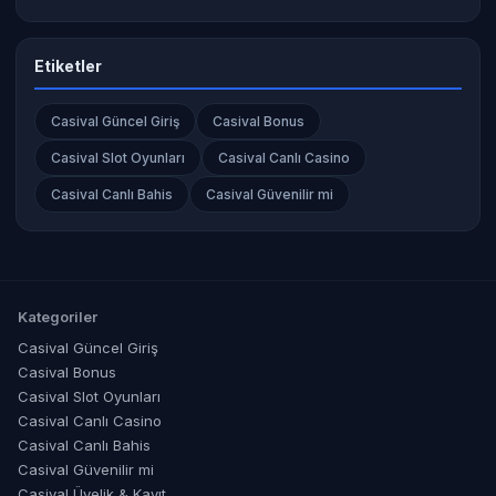
Etiketler
Casival Güncel Giriş
Casival Bonus
Casival Slot Oyunları
Casival Canlı Casino
Casival Canlı Bahis
Casival Güvenilir mi
Kategoriler
Casival Güncel Giriş
Casival Bonus
Casival Slot Oyunları
Casival Canlı Casino
Casival Canlı Bahis
Casival Güvenilir mi
Casival Üyelik & Kayıt