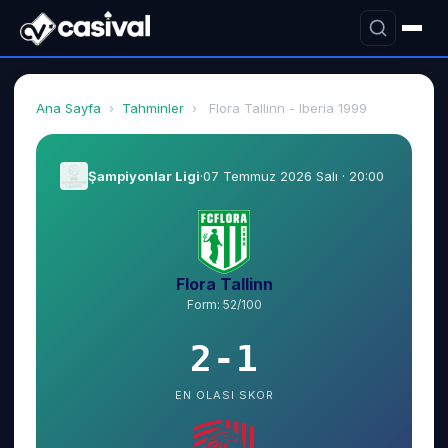
Ana Sayfa
›
Tahminler
›
Flora Tallinn
-
Iberia 1999
Şampiyonlar Ligi
·
07 Temmuz 2026 Salı
·
20:00
Flora Tallinn
Form:
52
/100
2-1
EN OLASI SKOR